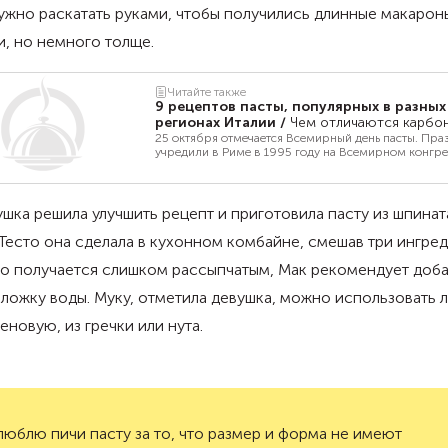
ужно раскатать руками, чтобы получились длинные макароны
и, но немного толще.
Читайте также
9 рецептов пасты, популярных в разных
регионах Италии
/
Чем отличаются карбон
«Аматричиана» и паста «алла Норма»
25 октября отмечается Всемирный день пасты. Пра
учредили в Риме в 1995 году на Всемирном конгре
пасты. С тех пор его отмечают не только в Италии, н
всем мире. Рассказываем про виды пасты, популяр
разных итальянских регионах.
шка решила улучшить рецепт и приготовила пасту из шпинат
 Тесто она сделала в кухонном комбайне, смешав три ингред
но получается слишком рассыпчатым, Мак рекомендует доба
ложку воды. Муку, отметила девушка, можно использовать 
еновую, из гречки или нута.
люблю пичи пасту за то, что размер и форма не имеют