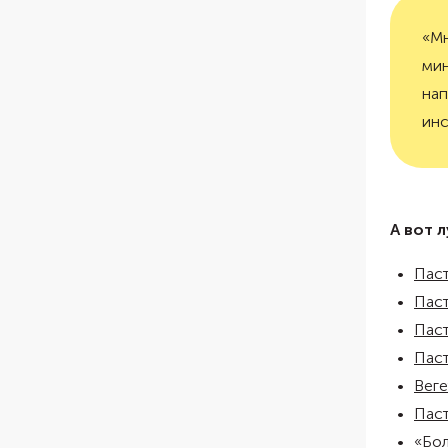
«Мн
мин
нап
инс
А вот 
Паст
Паст
Паст
Паст
Веге
Паст
«Бол