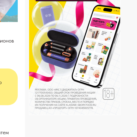
лионов
о
атем