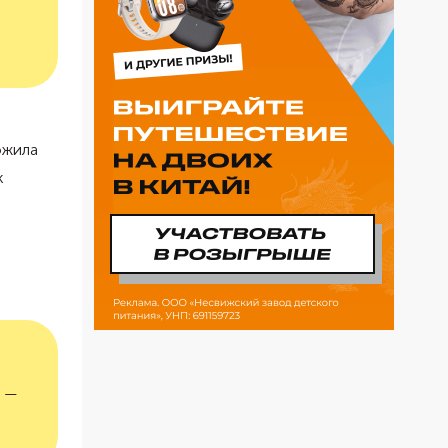
ожила
к
, —