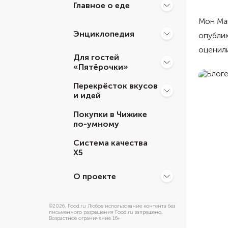
Главное о еде
Мон Мак
Энциклопедия
опублик
оценили
Для гостей
«Пятёрочки»
Перекрёсток вкусов
и идей
Покупки в Чижике
по-умному
Система качества
Х5
О проекте
©
2026
, Food.ru Любое использование контента без
письменного разрешения Food.ru запрещено.
Возрастное ограничение 16+