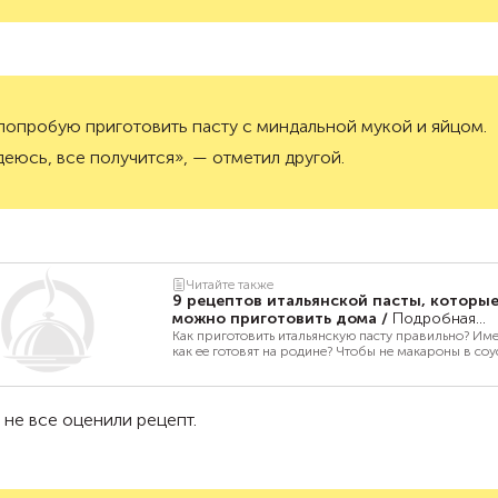
попробую приготовить пасту с миндальной мукой и яйцом.
еюсь, все получится», — отметил другой.
Читайте также
9 рецептов итальянской пасты, которы
можно приготовить дома
/
Подробная
инструкция
Как приготовить итальянскую пасту правильно? Име
как ее готовят на родине? Чтобы не макароны в соу
получилось, а настоящие «Болоньезе». Приготовить,
потом съесть, намотав виртуозно пасту на вилку,
причмокивая и приговаривая «Белиссимо!»
 не все оценили рецепт.