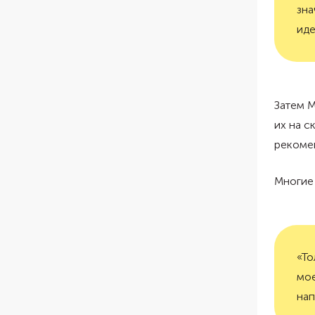
зна
ид
Затем М
их на с
рекоме
Многие 
«То
мое
нап