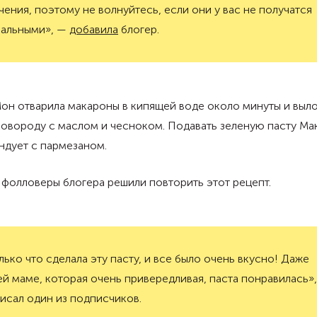
чения, поэтому не волнуйтесь, если они у вас не получатся
еальными», —
добавила
блогер.
он отварила макароны в кипящей воде около минуты и выл
ковороду с маслом и чесноком. Подавать зеленую пасту Ма
ндует с пармезаном.
фолловеры блогера решили повторить этот рецепт.
лько что сделала эту пасту, и все было очень вкусно! Даже
й маме, которая очень привередливая, паста понравилась»
исал один из подписчиков.