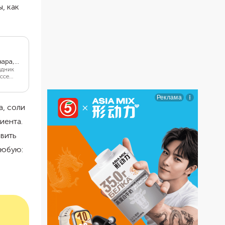
, как
ара,
здник
ссе
о и во
ные в
а, соли
иента.
вить
любую: