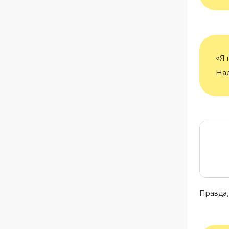
«Я 
Над
Правда,