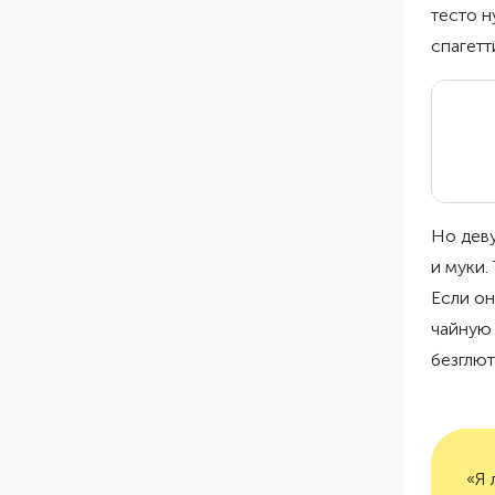
тесто н
спагетт
Но деву
и муки.
Если о
чайную 
безглют
«Я 