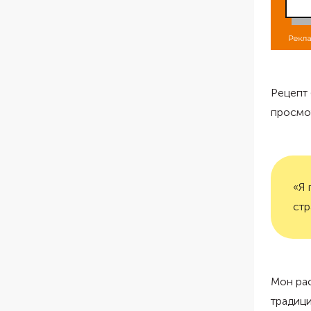
Рецепт 
просмот
«Я 
стр
Мон рас
традици