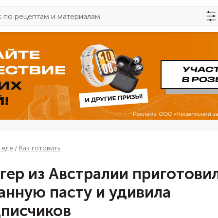
 еде
Как готовить
гер из Австралии приготови
анную пасту и удивила
писчиков