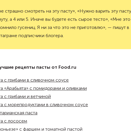
е страшно смотреть на эту пасту», «Нужно варить эту пасту
уту, а 4 или 5. Иначе вы будете есть сырое тесто», «Мне это
омнило гусениц. Я ни за что это не приготовлю», — пишут в
таграме подписчики блогера.
лучшие рецепты пасты от Food.ru
а с грибами в сливочном соусе
а «Арабьята» с помидорами и оливками
а с грибами и ветчиной
а с морепродуктами в сливочном соусе
тарианская паста
а с лососем
оньезе» с фаршем и томатной пастой