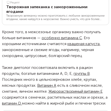
Рецепт
Творожная запеканка с замороженными
ягодами
Творожную запеканку можно приготовить с любыми замороженными
ягодами, какие найдутся в морозилке. Важно учесть, что для более
кислых сортов, таких как брусника или смородина, нужно добавлять
побольше сахара. Попробуйте приготовить запеканку с
замороженной черникой. Такое угощение выходит ярким,
Кроме того, в межсезонье организму важно получать
привлекательным и полезным. Его можно подавать к завтраку,
полднику или к чаепитию, а также брать с собой на пикник. Кроме
больше витаминов —
особенно витамина С
. Его
того, готовое блюдо порадует изысканным вкусом и невысокой
хорошими источниками считаются
квашеная капуста
,
калорийностью.
замороженные и свежие ягоды, например, черная
смородина, цитрусовые, болгарский перец.
Также диетолог посоветовала включить в рацион
продукты, богатые витаминами А, D, E,
группы В
.
Последних много в цельнозерновом хлебе, крупах,
мясных продуктах.
Витамин А
есть в сливочном масле,
сметане, яичном желтке.
Жирорастворимый витамин Е
содержится в семечках, растительных маслах и орехах, а
витамин D
можно найти в жирной рыбе и печени трески.