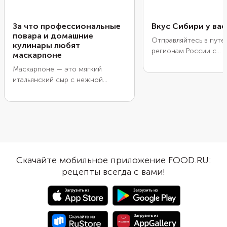
За что профессиональные
Вкус Сибири у вас
повара и домашние
Отправляйтесь в путе
кулинары любят
регионам России с
маскарпоне
национальной кулина
Маскарпоне
— это мягкий
премией Kenwood «В
итальянский сыр с нежной
России»: в течение с
текстурой и нейтральным
готовьте блюда реги
вкусом. Его ценят за
вместе с профессио
универсальность: он отлично
поварами. Первое бл
подходит для десертов, закусок
гастрономического 
и даже горячих блюд.
капустный пирог из К
Посмотрите урок от 
повторите за профес
Скачайте мобильное приложение FOOD.RU:
и выиграйте призы.
рецепты всегда с вами!