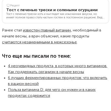
Рецепт
Тост с печенью трески и солеными огурцами
Тост с печенью трески хоть и выглядит как изысканная закуска, но
имеет полное право стать частым гостем в постоянном рационе. Ведь
печень трески богата витаминами А и D, а также кислотами омега-3.
Именно из печени трески делают всем известный рыбий жир. Частое
употребление блюд с добавлением печени трески может помочь
Ранее стал
известен главный витамин
, необходимый в
избежать артрита, ревматизма и заболеваний сердечно-сосудистой
системы.
начале весны, а врач объяснил, какие продукты
считаются незаменимыми в межсезонье
.
Что еще мы писали по теме:
4 неочевидных продукта, в которых много витаминов.
Как поддержать организм в начале весны
6 лучших ферментированных продуктов: что включить
в рацион весной
Польза витамина D: для чего он нужен и в каких
продуктах содержится