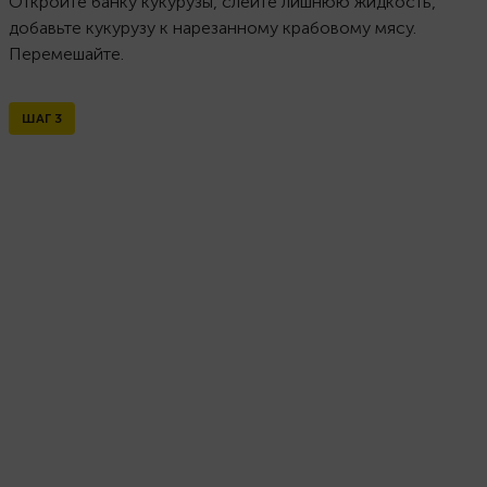
Откройте банку кукурузы, слейте лишнюю жидкость,
добавьте кукурузу к нарезанному крабовому мясу.
Перемешайте.
ШАГ
3