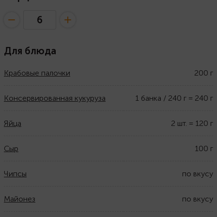
Для блюда
Крабовые палочки
200
г
Консервированная кукуруза
1
банка / 240 г
=
240
г
Яйца
2
шт.
=
120
г
Сыр
100
г
Чипсы
по вкусу
Майонез
по вкусу