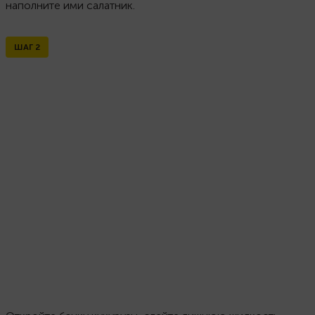
наполните ими салатник.
ШАГ
2