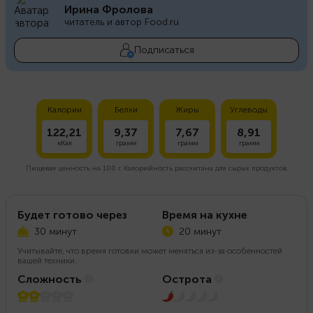
Ирина Фролова
читатель и автор Food.ru
Подписаться
Калории
Белки
Жиры
Углеводы
122,21
9,37
7,67
8,91
кКал
грамм
грамм
грамм
Пищевая ценность на
100 г.
Калорийность рассчитана для сырых продуктов.
Будет готово через
Время на кухне
30 минут
20 минут
Учитывайте, что время готовки может меняться из-за особенностей
вашей техники.
Сложность
Острота
2 из 5
1 из 5