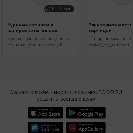
1 ч 10 мин
Куриные стрипсы в
Закусочное масло
панировке из чипсов
горчицей
Курица в панировке получается
Это пряное масло хо
сочной внутри и хрустящей
подойдет для праздн
снаружи. Чаще всего для
закусок и основных б
верхнего слоя используют
Положите его в тарта
панировочные сухари, но с
начинкой из ветчины,
чипсами вкус будет интереснее,
или слабосоленой ры
а корочка еще аппетитней. Для
Намажьте на тосты ил
приготовления можно
с канапе. Используйте
использовать аэрогриль, духовку,
сэндвичей или хот-до
Скачайте мобильное приложение FOOD.RU:
пожарить стрипсы на сковороде
Горчица, чеснок и тим
рецепты всегда с вами!
или во фритюре. Чем тоньше
хорошо подчеркнут 
кусочки курицы, тем меньше
начинку и придадут з
времени нужно на
пикантную изюминку.
приготовление.
Использовать можно
горчицу, но лучше взя
несколько видов. Нап