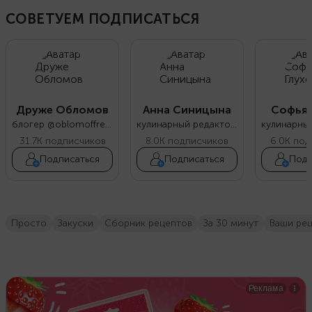
СОВЕТУЕМ ПОДПИСАТЬСЯ
Друже Обломов
Анна Синицына
Софья 
блогер @oblomoffrecipe
кулинарный редактор Food.ru
31.7K
подписчиков
8.0K
подписчиков
6.0K
под
Подписаться
Подписаться
Подп
просто
закуски
сборник рецептов
за 30 минут
ваши ре