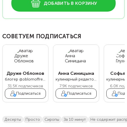
ДОБАВИТЬ В КОРЗИНУ
СОВЕТУЕМ ПОДПИСАТЬСЯ
Друже Обломов
Анна Синицына
Софья 
блогер @oblomoffrecipe
кулинарный редактор Food.ru
31.5K
подписчиков
7.9K
подписчиков
6.0K
под
Подписаться
Подписаться
Подп
десерты
просто
сиропы
за 10 минут
не содержит расп