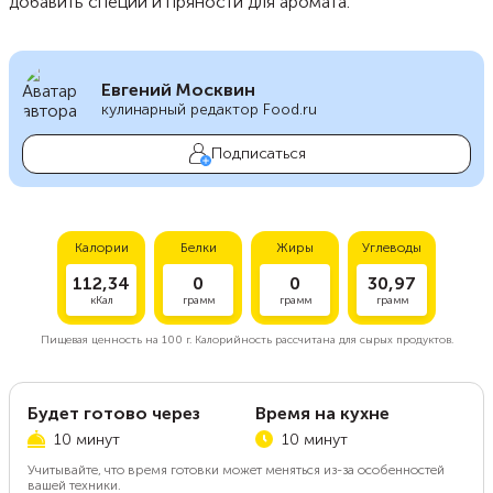
добавить специи и пряности для аромата.
Евгений Москвин
кулинарный редактор Food.ru
Подписаться
Калории
Белки
Жиры
Углеводы
112,34
0
0
30,97
кКал
грамм
грамм
грамм
Пищевая ценность на
100 г.
Калорийность рассчитана для сырых продуктов.
Будет готово через
Время на кухне
10 минут
10 минут
Учитывайте, что время готовки может меняться из-за особенностей
вашей техники.