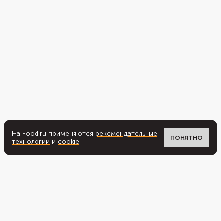
На Food.ru применяются
рекомендательные
ПОНЯТНО
технологии
и
cookie
.