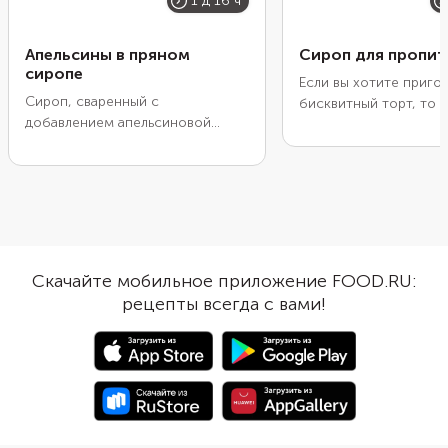
1 д 16 ч
Апельсины в пряном
Сироп для пропит
сиропе
Если вы хотите приго
Сироп, сваренный с
бисквитный торт, то д
добавлением апельсиновой
понадобится вкусная 
цедры, получается очень
Делается она легко и
ароматным, вкусным, красивого
всего из двух ингреди
оранжевого цвета. Варите его не
Такой сладкий сироп 
меньше 30 минут, чтобы десерт
богатый вкус кондит
получился густым и тягучим.
изделия, придавая ем
Залейте таким сиропом
и влажность. Готовую
кружочки или дольки апельсинов
можно хранить в гер
Скачайте мобильное приложение FOOD.RU:
— получится фруктовая сладость
посуде в холодильник
рецепты всегда с вами!
с цитрусовой кислинкой. Кстати,
10 дней.
их можно есть и так, а можно
добавить в напитки или выпечку.
Сироп по этому рецепту может
храниться в холодильнике до 1
месяца.