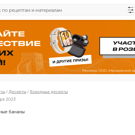
пты
Десерты
Холодные десерты
бря 2023