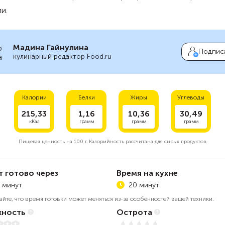
и.
Мадина Гайнулина
Подпис
кулинарный редактор Food.ru
Калории
Белки
Жиры
Углеводы
215,33
1,16
10,36
30,49
кКал
грамм
грамм
грамм
Пищевая ценность на
100 г.
Калорийность рассчитана для сырых продуктов.
т готово через
Время на кухне
 минут
20 минут
айте, что время готовки может меняться из-за особенностей вашей техники.
ность
Острота
Нет остроты