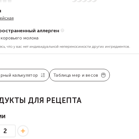
я
ейская
ространенный аллерген
 коровьего молока
есь, что у вас нет индивидуальной непереносимости других ингредиентов.
арный калькулятор
Таблица мер и весов
ДУКТЫ ДЛЯ РЕЦЕПТА
ии