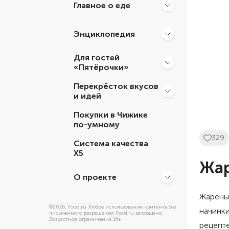
Главное о еде
Энциклопедия
Для гостей
«Пятёрочки»
Перекрёсток вкусов
и идей
Покупки в Чижике
по-умному
329
Система качества
Х5
Жар
О проекте
Жареные
©
2026
, Food.ru Любое использование контента без
начинки
письменного разрешения Food.ru запрещено.
Возрастное ограничение 16+
рецепте