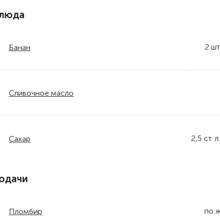
блюда
2
шт
Банан
Сливочное масло
2,5
ст. л.
Сахар
одачи
по 
Пломбир