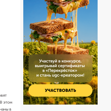
овят
 В этом
наны в