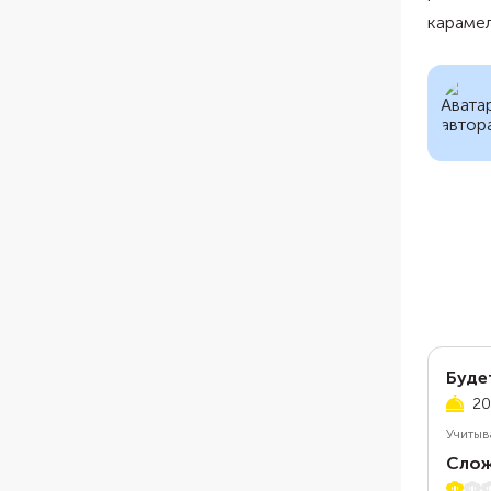
карамел
Буде
20
Учитыв
Слож
1 из 5