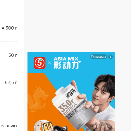
.
=
300
г
50
г
=
62,5
г
желанию