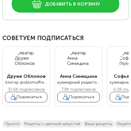
ДОБАВИТЬ В КОРЗИНУ
СОВЕТУЕМ ПОДПИСАТЬСЯ
Друже Обломов
Анна Синицына
Софья 
блогер @oblomoffrecipe
кулинарный редактор Food.ru
31.6K
подписчиков
7.9K
подписчиков
6.0K
под
Подписаться
Подписаться
Подп
просто
рецепты с цветной капустой
ваши рецепты
Рецеп