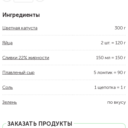
Ингредиенты
Цветная капуста
300
г
Яйца
2
шт.
=
120
г
Сливки 22% жирности
150
мл
=
150
г
Плавленый сыр
5
ломтик
=
90
г
Соль
1
щепотка
=
1
г
Зелень
по вкусу
ЗАКАЗАТЬ ПРОДУКТЫ