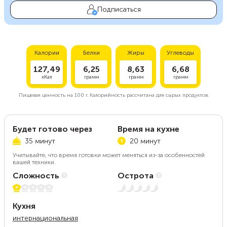
Подписаться
Калории
Белки
Жиры
Углеводы
127,49
6,25
8,63
6,68
кКал
грамм
грамм
грамм
Пищевая ценность на
100 г.
Калорийность рассчитана для сырых продуктов.
Будет готово через
Время на кухне
35 минут
20 минут
Учитывайте, что время готовки может меняться из-за особенностей
вашей техники.
Сложность
Острота
1 из 5
Нет остроты
Кухня
интернациональная