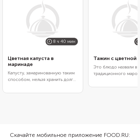
8 ч 40 мин
Цветная капуста в
Тажин с цветной 
маринаде
Это блюдо назвали в 
Капусту, замаринованную таким
традиционного марок
способом, нельзя хранить долго.
глиняного сосуда. Изн
Ее допустимо держать в
нем его и готовили. 
холодильнике не больше 4 дней.
предлагаем вариант б
Но зато она так быстро
специальной посуды. 
готовится, что ее можно делать
или обжарьте цветную
хоть ежедневно. Отварите овощ
до золотистой корочк
5 минут, залейте маринадом и
смешайте с соусом. 
оставьте на несколько часов.
для большей сытности
Если вы сделаете это утром, то
фасоль. Подайте блю
Скачайте мобильное приложение FOOD.RU:
уже вечером капусту можно
кускусом, греческим 