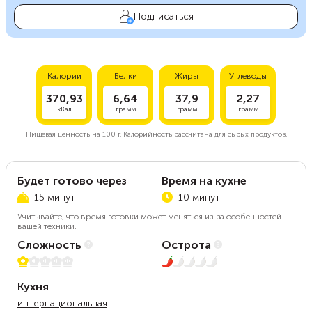
Подписаться
Калории
Белки
Жиры
Углеводы
370,93
6,64
37,9
2,27
кКал
грамм
грамм
грамм
Пищевая ценность на
100 г.
Калорийность рассчитана для сырых продуктов.
Будет готово через
Время на кухне
15 минут
10 минут
Учитывайте, что время готовки может меняться из-за особенностей
вашей техники.
Сложность
Острота
1 из 5
1 из 5
Кухня
интернациональная