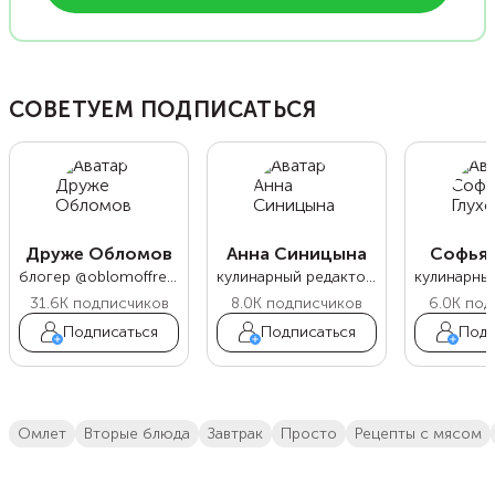
СОВЕТУЕМ ПОДПИСАТЬСЯ
Друже Обломов
Анна Синицына
Софья 
блогер @oblomoffrecipe
кулинарный редактор Food.ru
31.6K
подписчиков
8.0K
подписчиков
6.0K
под
Подписаться
Подписаться
Подп
омлет
вторые блюда
завтрак
просто
Рецепты с мясом