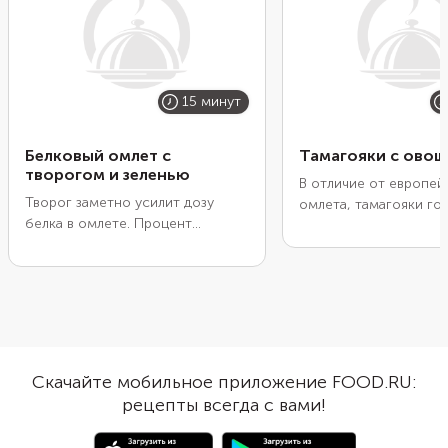
15 минут
Белковый омлет с
Тамагояки с ово
творогом и зеленью
В отличие от европей
Творог заметно усилит дозу
омлета, тамагояки гот
белка в омлете. Процент
тонкий яичный блинчи
жирности неважен. Выбирайте
затем сворачивают в р
на свой вкус. Желтки в рецепте
Часто в него добавля
не понадобятся. Для удобства
морковь, зеленый лук 
можно взять покупные
Они делают омлет пл
пастеризованные белки. Тогда не
помогают лучше дер
придется тратить время на
при нарезке. Традици
подготовку яиц. Обязательно
тамагояки использую
Скачайте мобильное приложение FOOD.RU:
дополните омлет зеленью. С ней
квадратную сковороду
рецепты всегда с вами!
блюдо станет гораздо ярче.
можно обойтись и о
Петрушка, укроп, кинза, шпинат
блинной.