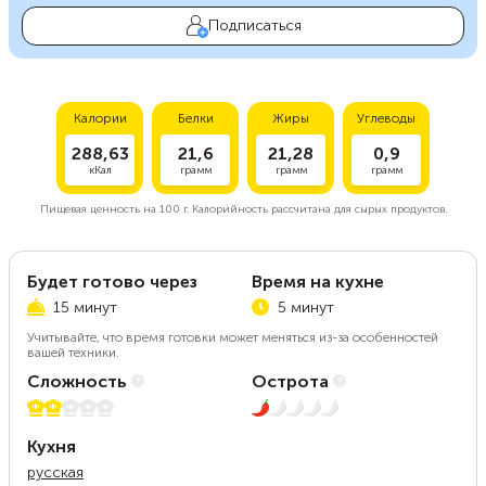
Подписаться
Калории
Белки
Жиры
Углеводы
288,63
21,6
21,28
0,9
кКал
грамм
грамм
грамм
Пищевая ценность на
100 г.
Калорийность рассчитана для сырых продуктов.
Будет готово через
Время на кухне
15 минут
5 минут
Учитывайте, что время готовки может меняться из-за особенностей
вашей техники.
Сложность
Острота
2 из 5
1 из 5
Кухня
русская