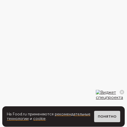
На Food.ru применяются
рекомендательные
ПОНЯТНО
технологии
и
cookie
.