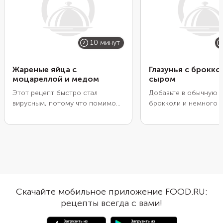
10 минут
Жареные яйца с
Глазунья с брокко
моцареллой и медом
сыром
Этот рецепт быстро стал
Добавьте в обычную 
вирусным, потому что помимо
брокколи и немного 
быстроты, легкости
завтрак станет намно
приготовления и минимального
вкуснее. Мелко нареж
количества ингредиентов, он
и обжарьте до мягкос
еще и очень необычный.
посыпьте тертым сыр
Сладковато-пряный вкус меда
сделайте в зажарке у
хорошо сочетается с тягучей
разбейте туда яйца. 
моцареллой и поджаренными
всего несколько мину
яйцами. Получается
подать завтрак на стол
Скачайте мобильное приложение FOOD.RU:
одновременно сладковатый,
рецепты всегда с вами!
соленый и пикантный вкус.