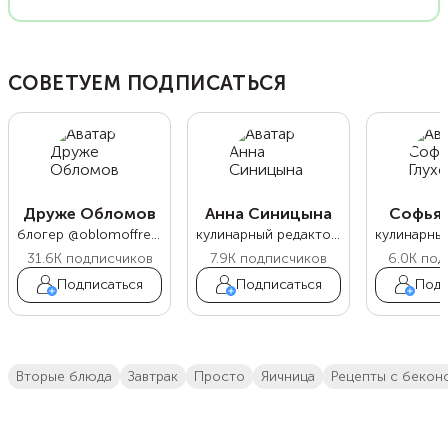
СОВЕТУЕМ ПОДПИСАТЬСЯ
Друже Обломов
Анна Синицына
Софья 
блогер @oblomoffrecipe
кулинарный редактор Food.ru
31.6K
подписчиков
7.9K
подписчиков
6.0K
под
Подписаться
Подписаться
Подп
вторые блюда
завтрак
просто
яичница
рецепты с бекон