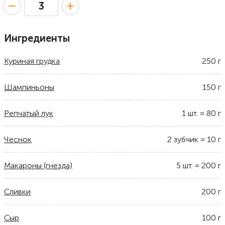
Ингредиенты
Куриная грудка
250
г
Шампиньоны
150
г
Репчатый лук
1
шт.
=
80
г
Чеснок
2
зубчик
=
10
г
Макароны (гнезда)
5
шт.
=
200
г
Сливки
200
г
Сыр
100
г