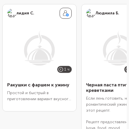
лидия С.
Людмила Б.
1 ч
Ракушки с фаршем к ужину
Черная паста птит
креветками
Простой и быстрый в
Если лень готовить, н
приготовлении вариант вкусного
романтический ужин,
ужина для всей семьи. Рецепт
этот рецепт.
предоставлен блогером lidaieda.
Рецепт предоставлен
lusya_food_mood.