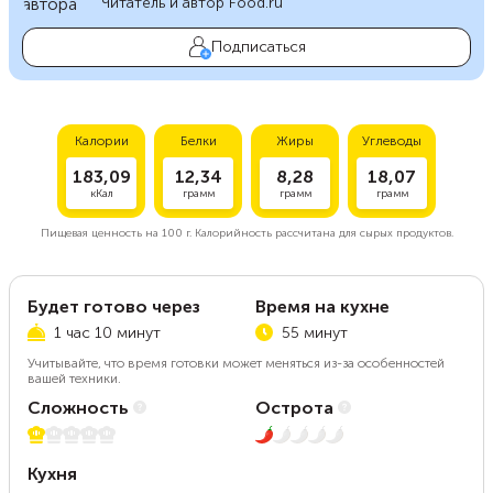
Читатель и автор Food.ru
Подписаться
Калории
Белки
Жиры
Углеводы
183,09
12,34
8,28
18,07
кКал
грамм
грамм
грамм
Пищевая ценность на
100 г.
Калорийность рассчитана для сырых продуктов.
Будет готово через
Время на кухне
1 час 10 минут
55 минут
Учитывайте, что время готовки может меняться из-за особенностей
вашей техники.
Сложность
Острота
1 из 5
1 из 5
Кухня