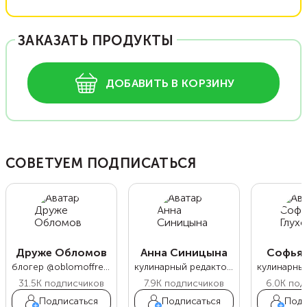
ЗАКАЗАТЬ ПРОДУКТЫ
ДОБАВИТЬ В КОРЗИНУ
СОВЕТУЕМ ПОДПИСАТЬСЯ
Друже Обломов
Анна Синицына
Софья 
блогер @oblomoffrecipe
кулинарный редактор Food.ru
31.5K
подписчиков
7.9K
подписчиков
6.0K
под
Подписаться
Подписаться
Подп