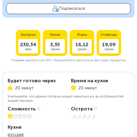
Подписаться
Калории
Белки
Жиры
Углеводы
230,34
3,35
16,12
19,09
кКал
грамм
грамм
грамм
Пищевая ценность на
100 г.
Калорийность рассчитана для сырых продуктов.
Будет готово через
Время на кухне
20 минут
20 минут
Учитывайте, что время готовки может меняться из-за особенностей
вашей техники.
Сложность
Острота
1 из 5
Нет остроты
Кухня
русская