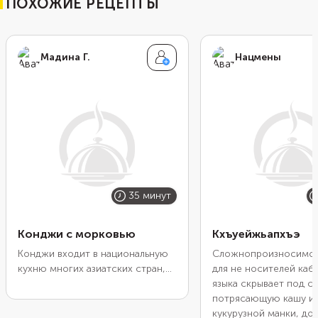
ПОХОЖИЕ РЕЦЕПТЫ
Мадина Г.
Нацмены
35 минут
Конджи с морковью
Кхъуейжьапхъэ
Конджи входит в национальную
Сложнопроизносимое
кухню многих азиатских стран,
для не носителей каб
включая китайскую, вьетнамскую
языка скрывает под с
и тайскую. В основе всегда крупа
потрясающую кашу и
и вода, а среди других
кукурузной манки, д