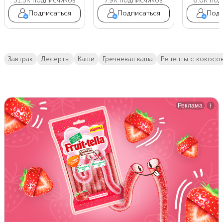
31.5K
подписчиков
7.9K
подписчиков
6.0K
под
Подписаться
Подписаться
Подп
завтрак
десерты
каши
гречневая каша
рецепты с кокос