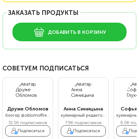
ЗАКАЗАТЬ ПРОДУКТЫ
ДОБАВИТЬ В КОРЗИНУ
СОВЕТУЕМ ПОДПИСАТЬСЯ
Друже Обломов
Анна Синицына
Софья 
блогер @oblomoffrecipe
кулинарный редактор Food.ru
31.5K
подписчиков
7.9K
подписчиков
6.0K
под
Подписаться
Подписаться
Подп