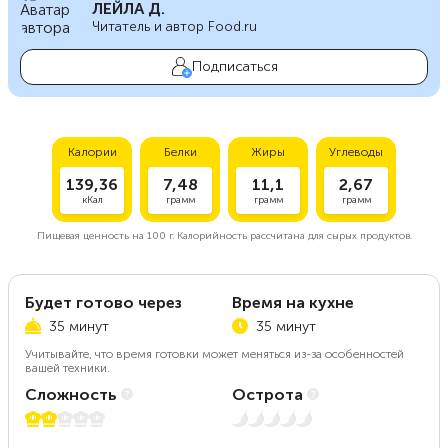
ЛЕЙЛА Д.
Читатель и автор Food.ru
Подписаться
Калории
Белки
Жиры
Углеводы
139,36
7,48
11,1
2,67
кКал
грамм
грамм
грамм
Пищевая ценность на
100 г.
Калорийность рассчитана для сырых продуктов.
Будет готово через
Время на кухне
35 минут
35 минут
Учитывайте, что время готовки может меняться из-за особенностей
вашей техники.
Сложность
Острота
2 из 5
Нет остроты