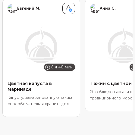
Евгений М.
Анна С.
8 ч 40 мин
Цветная капуста в
Тажин с цветной 
маринаде
Это блюдо назвали в 
Капусту, замаринованную таким
традиционного марок
способом, нельзя хранить долго.
глиняного сосуда. Изн
Ее допустимо держать в
нем его и готовили. 
холодильнике не больше 4 дней.
предлагаем вариант б
Но зато она так быстро
специальной посуды. 
готовится, что ее можно делать
или обжарьте цветную