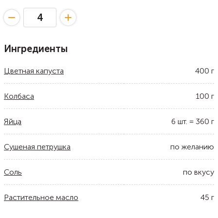
Ингредиенты
Цветная капуста
400
г
Колбаса
100
г
Яйца
6
шт.
=
360
г
Сушеная петрушка
по желанию
Соль
по вкусу
Растительное масло
45
г