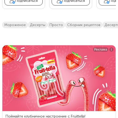
Подписаться
Подписаться
Подп
мороженое
десерты
просто
сборник рецептов
десер