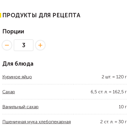
ПРОДУКТЫ ДЛЯ РЕЦЕПТА
Порции
Для блюда
Куриное яйцо
2
шт.
=
120
г
Сахар
6,5
ст. л.
=
162,5
г
Ванильный сахар
10
г
Пшеничная мука хлебопекарная
2
ст. л.
=
30
г