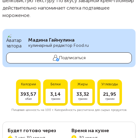
шелковистую текстуру. По вкусу заварной крем-пломбир
действительно напоминает слегка подтаявшее
мороженое.
Мадина Гайнулина
кулинарный редактор Food.ru
Подписаться
Калории
Белки
Жиры
Углеводы
393,57
3,14
33,32
21,95
кКал
грамм
грамм
грамм
Пищевая ценность на
100 г.
Калорийность рассчитана для сырых продуктов.
Будет готово через
Время на кухне
1 час 30 минут
30 минут