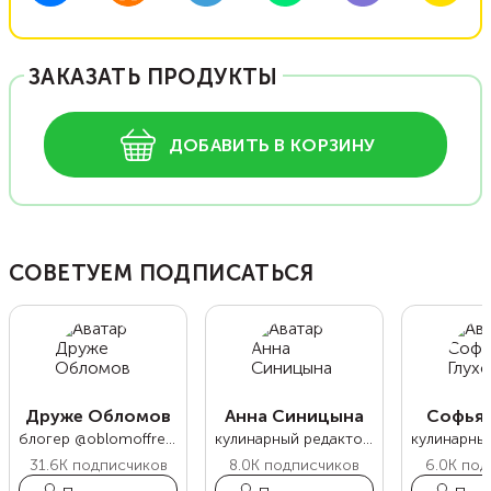
ЗАКАЗАТЬ ПРОДУКТЫ
ДОБАВИТЬ В КОРЗИНУ
СОВЕТУЕМ ПОДПИСАТЬСЯ
Друже Обломов
Анна Синицына
Софья 
блогер @oblomoffrecipe
кулинарный редактор Food.ru
31.6K
подписчиков
8.0K
подписчиков
6.0K
под