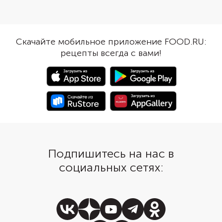
пюре и, остудив, сме
спелой черешни. А еще десерт
сливками и сгущенкой
подойдет для вегетарианцев.
Замораживать десерт
Удалите косточки из ягод и
большом контейнере,
уварите их с сахаром и
Скачайте мобильное приложение FOOD.RU:
приготовленная масс
лимонным соком. Добавьте
рецепты всегда с вами!
распределена по дну 
миндальный экстракт, измельчите
толстым слоем. У кон
массу в пюре, процедите и
должна быть плотная 
взбейте в охлажденной посуде.
чтобы посторонние з
Дайте застыть в морозильнике и
проникли в морожено
подайте. Сорбет получится
насыщенным по цвету и
деликатным по вкусу, без
особой приторности.
Подпишитесь на нас в
социальных сетях: