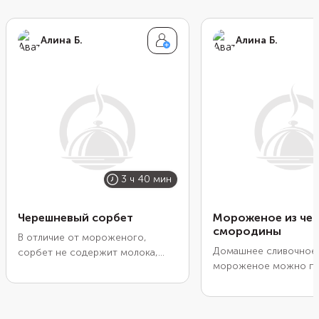
Алина Б.
Алина Б.
3 ч 40 мин
Черешневый сорбет
Мороженое из че
смородины
В отличие от мороженого,
Домашнее сливочное
сорбет не содержит молока,
мороженое можно пр
сливок и яиц. Благодаря
из любых ягод. Нужно
скромному набору
их с небольшим коли
ингредиентов в нем ничто не
лимонного сока, прев
отвлекает от чистого вкуса