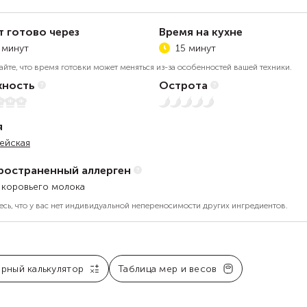
т готово через
Время на кухне
 минут
15 минут
айте, что время готовки может меняться из-за особенностей вашей техники.
ность
Острота
Нет остроты
я
ейская
ространенный аллерген
 коровьего молока
есь, что у вас нет индивидуальной непереносимости других ингредиентов.
арный калькулятор
Таблица мер и весов