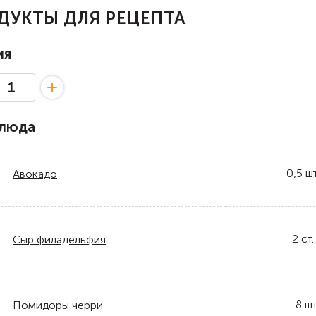
ДУКТЫ ДЛЯ РЕЦЕПТА
ия
блюда
0,5
шт
Авокадо
2
ст.
Сыр филадельфия
8
шт
Помидоры черри