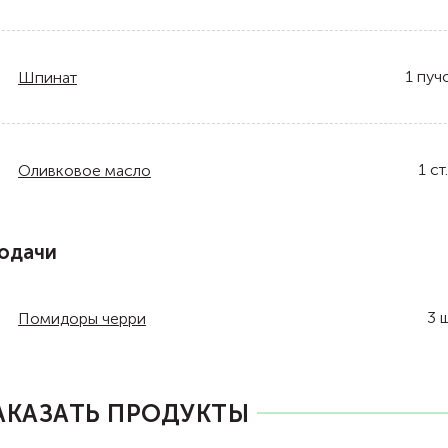
1
пуч
Шпинат
1
ст.
Оливковое масло
одачи
3
ш
Помидоры черри
АКАЗАТЬ ПРОДУКТЫ