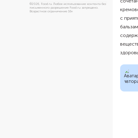
сочетан
©
2026
, Food.ru Любое использование контента без
письменного разрешения Food.ru запрещено.
кремово
Возрастное ограничение 16+
с прият
бальзам
содерж
вещест
здоровь