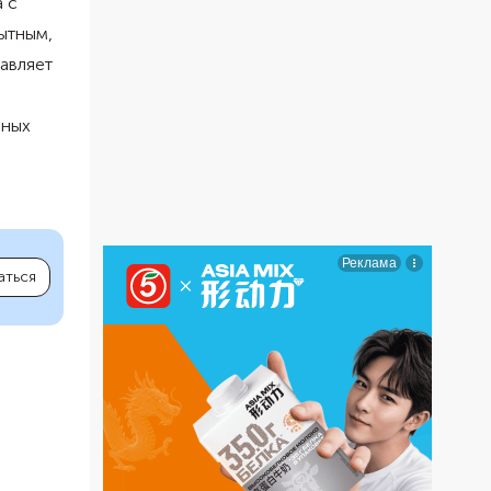
 с
ытным,
авляет
ьных
аться