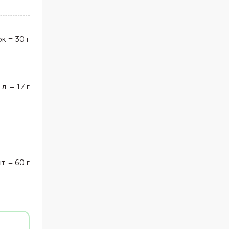
ок
=
30
г
 л.
=
17
г
т.
=
60
г