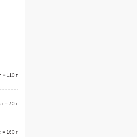
.
=
110
г
 л.
=
30
г
.
=
160
г