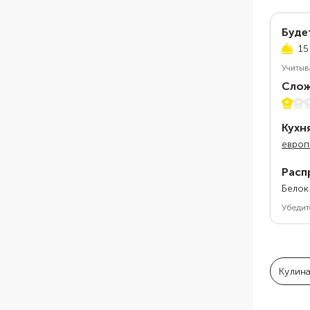
Буде
15
Учитыв
Слож
1 из 5
Кухн
европ
Расп
Белок
Убедит
Кулин