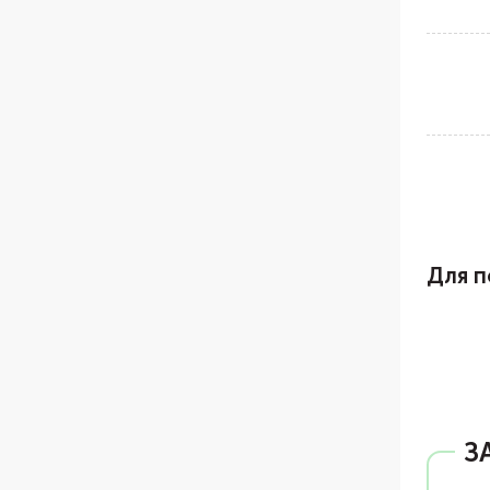
Для п
З