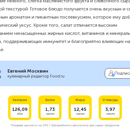
ие нежного, слегка маслянистого фрукта и сливочного сыра
й текстурой. Готовое блюдо получается очень вкусным и с
ным ароматом и пикантным послевкусием, которое ему доб
ический уксус. Кроме того, салат отличается высоким
анием ненасыщенных жирных кислот, витаминов и минерал
в, поддерживающих иммунитет и благоприятно влияющих на
е.
Евгений Москвин
Подпис
кулинарный редактор Food.ru
Калории
Белки
Жиры
Углеводы
126,09
1,73
12,45
3,97
кКал
грамм
грамм
грамм
Пищевая ценность на
100 г.
Калорийность рассчитана для сырых продуктов.