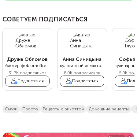
СОВЕТУЕМ ПОДПИСАТЬСЯ
Друже Обломов
Анна Синицына
Софья 
блогер @oblomoffrecipe
кулинарный редактор Food.ru
31.7K
подписчиков
8.0K
подписчиков
6.0K
под
Подписаться
Подписаться
Подп
смузи
просто
рецепты с рикоттой
домашние рецепты