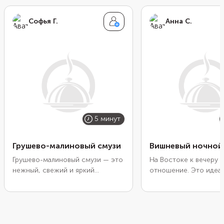
Софья Г.
Анна С.
5 минут
Грушево-малиновый смузи
Вишневый ночной
Грушево-малиновый смузи — это
На Востоке к вечеру
нежный, свежий и яркий
отношение. Это идеа
напиток, в котором сладость
время для того, чтоб
груши встречается с лёгкой
замедлиться, привест
ягодной кислинкой малины.
порядок и подготовит
Бархатистая текстура,
Настройтесь на ночн
насыщенный аромат и нежный
восстановление с п