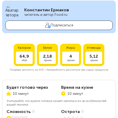
Константин Ермаков
читатель и автор Food.ru
Подписаться
Калории
Белки
Жиры
Углеводы
64,9
2,18
4
5,12
кКал
грамм
грамм
грамм
Пищевая ценность на
100 г.
Калорийность рассчитана для сырых продуктов.
Будет готово через
Время на кухне
10 минут
10 минут
Учитывайте, что время готовки может меняться из-за особенностей
вашей техники.
Сложность
Острота