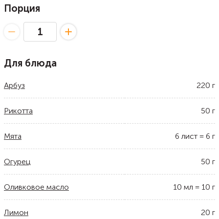
Порция
Для блюда
Арбуз
220
г
Рикотта
50
г
Мята
6
лист
=
6
г
Огурец
50
г
Оливковое масло
10
мл
=
10
г
Лимон
20
г