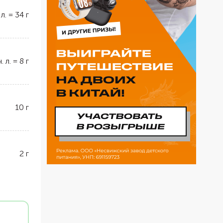
 л.
=
34
г
ч. л.
=
8
г
10
г
2
г