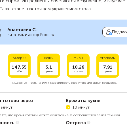
 и сыром. Ингредиенты сочетаются безупречно, и вкус вас
 Салат станет настоящем украшением стола.
Анастасия С.
Подпис
Читатель и автор Food.ru
Калории
Белки
Жиры
Углеводы
147,55
5,1
10,28
7,91
кКал
грамм
грамм
грамм
Пищевая ценность на
100 г.
Калорийность рассчитана для сырых продуктов.
т готово через
Время на кухне
 минут
10 минут
айте, что время готовки может меняться из-за особенностей вашей техники.
ность
Острота