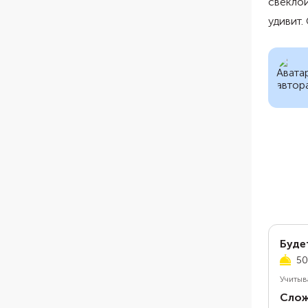
свеклой
удивит.
Буде
50
Учитыв
Слож