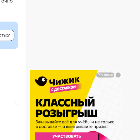
 точно
аться