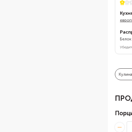
1 из 5
Кухн
европ
Расп
Белок
Убедит
Кулин
ПРО
Порц