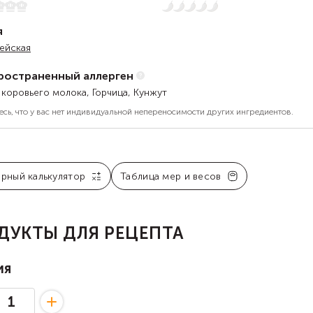
Нет остроты
я
ейская
ространенный аллерген
 коровьего молока, Горчица, Кунжут
есь, что у вас нет индивидуальной непереносимости других ингредиентов.
арный калькулятор
Таблица мер и весов
ДУКТЫ ДЛЯ РЕЦЕПТА
ия