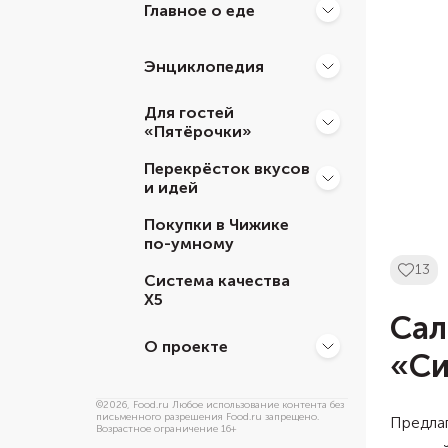
Главное о еде
Энциклопедия
Для гостей
«Пятёрочки»
Перекрёсток вкусов
и идей
Покупки в Чижике
по-умному
13
Система качества
Х5
Сал
О проекте
«Си
©
2026
, Food.ru Любое использование контента без
письменного разрешения Food.ru запрещено.
Предлаг
Возрастное ограничение 16+