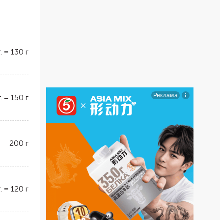
.
=
130
г
.
=
150
г
200
г
.
=
120
г