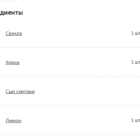
едиенты
1
шт
Свекла
1
шт
Хурма
Сыр сиртаки
1
шт
Лимон