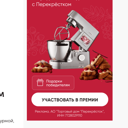
м
хурмой,