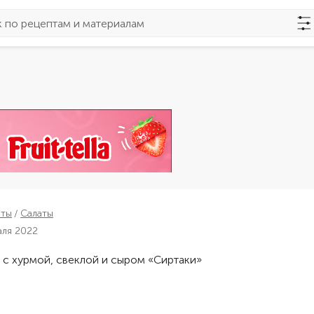
пты
Салаты
аля 2022