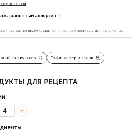
национальная
ространенный аллерген
есь, что у вас нет индивидуальной непереносимости других ингредиентов.
арный калькулятор
Таблица мер и весов
ДУКТЫ ДЛЯ РЕЦЕПТА
ии
едиенты