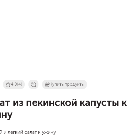
4.8
(4)
Купить продукты
ат из пекинской капусты к
ину
 и легкий салат к ужину.