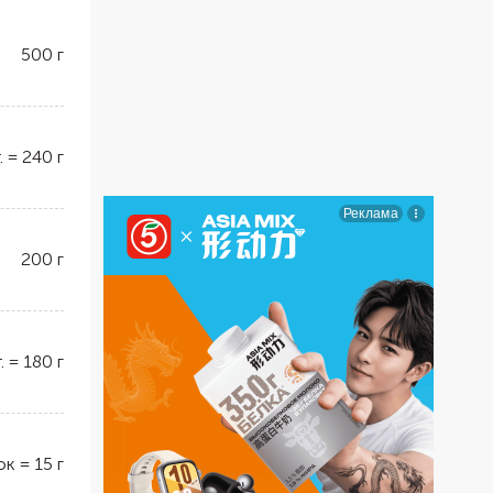
500
г
.
=
240
г
200
г
.
=
180
г
ок
=
15
г