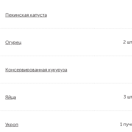
Пекинская капуста
2
шт
Огурец
Консервированная кукуруза
3
шт
Яйца
1
пуч
Укроп