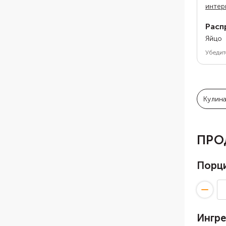
интер
Расп
Яйцо
Убедит
Кулин
ПРО
Порц
Ингр