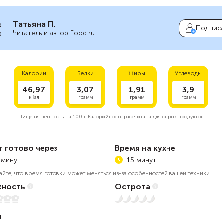
Татьяна П.
Подпис
Читатель и автор Food.ru
Калории
Белки
Жиры
Углеводы
46,97
3,07
1,91
3,9
кКал
грамм
грамм
грамм
Пищевая ценность на
100 г.
Калорийность рассчитана для сырых продуктов.
т готово через
Время на кухне
 минут
15 минут
айте, что время готовки может меняться из-за особенностей вашей техники.
ность
Острота
Нет остроты
я