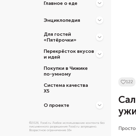
Главное о еде
Энциклопедия
Для гостей
«Пятёрочки»
Перекрёсток вкусов
и идей
Покупки в Чижике
по-умному
122
Система качества
Х5
Сал
О проекте
уж
©
2026
, Food.ru Любое использование контента без
письменного разрешения Food.ru запрещено.
Простой
Возрастное ограничение 16+