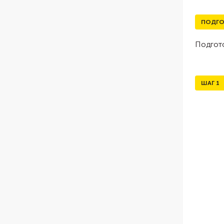
ПОДГО
Подгот
ШАГ
1