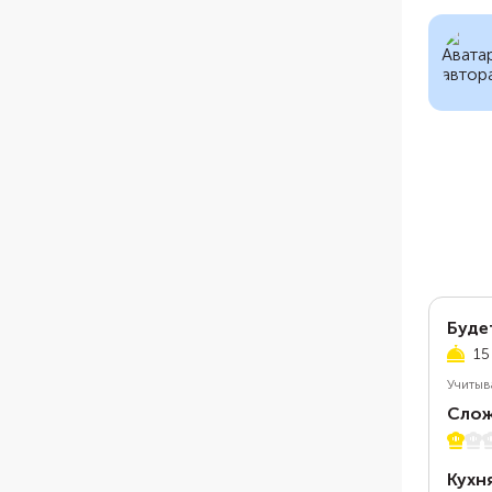
Буде
15
Учитыв
Слож
1 из 5
Кухн