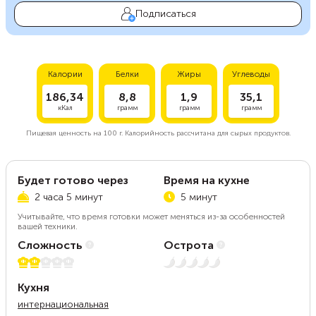
Подписаться
Калории
Белки
Жиры
Углеводы
186,34
8,8
1,9
35,1
кКал
грамм
грамм
грамм
Пищевая ценность на
100 г.
Калорийность рассчитана для сырых продуктов.
Будет готово через
Время на кухне
2 часа 5 минут
5 минут
Учитывайте, что время готовки может меняться из-за особенностей
вашей техники.
Сложность
Острота
2 из 5
Нет остроты
Кухня
интернациональная