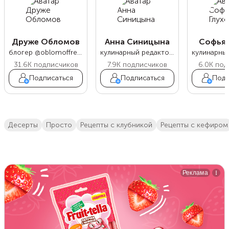
Друже Обломов
Анна Синицына
Софья 
блогер @oblomoffrecipe
кулинарный редактор Food.ru
31.6K
подписчиков
7.9K
подписчиков
6.0K
под
Подписаться
Подписаться
Подп
десерты
просто
Рецепты с клубникой
рецепты с кефиром