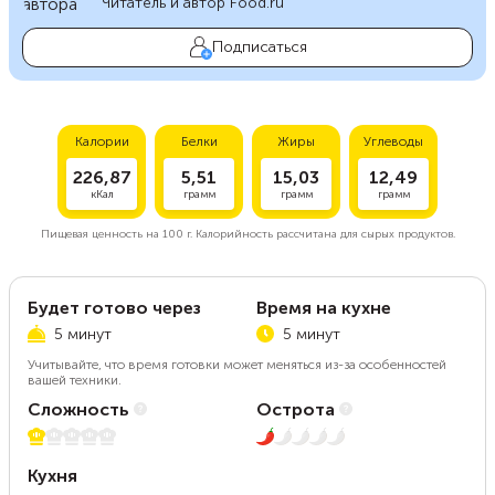
Читатель и автор Food.ru
Подписаться
Калории
Белки
Жиры
Углеводы
226,87
5,51
15,03
12,49
кКал
грамм
грамм
грамм
Пищевая ценность на
100 г.
Калорийность рассчитана для сырых продуктов.
Будет готово через
Время на кухне
5 минут
5 минут
Учитывайте, что время готовки может меняться из-за особенностей
вашей техники.
Сложность
Острота
1 из 5
1 из 5
Кухня