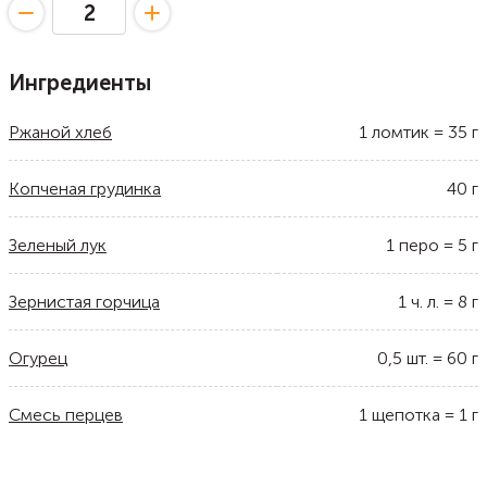
Ингредиенты
Ржаной хлеб
1
ломтик
=
35
г
Копченая грудинка
40
г
Зеленый лук
1
перо
=
5
г
Зернистая горчица
1
ч. л.
=
8
г
Огурец
0,5
шт.
=
60
г
Смесь перцев
1
щепотка
=
1
г