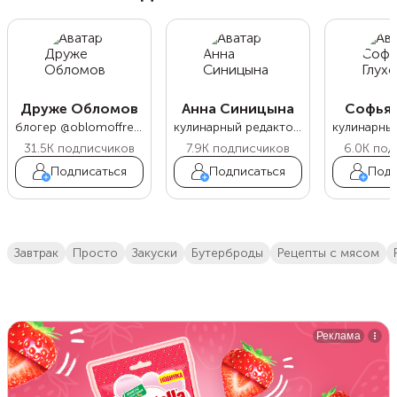
Друже Обломов
Анна Синицына
Софья 
блогер @oblomoffrecipe
кулинарный редактор Food.ru
31.5K
подписчиков
7.9K
подписчиков
6.0K
под
Подписаться
Подписаться
Подп
завтрак
просто
закуски
бутерброды
Рецепты с мясом