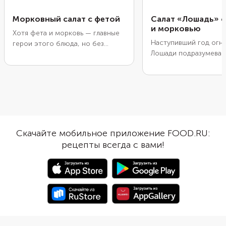
Морковный салат с фетой
Салат «Лошадь» с
и морковью
Хотя фета и морковь — главные
Наступивший год огн
герои этого блюда, но без
Лошади подразумевае
нужной заправки они не
ярких цветов и натура
раскроются. Для нее возьмите
компонентов, в том ч
немного растительного масла,
еде. На Старый Новый
соевого соуса, лимонного сока,
сделайте салат в виде
меда и пряностей. Смешайте
животного, выложив 
заправку с морковью, а через
слой из отварной мор
некоторое время добавьте фету.
Оформите сбрую из л
Обязательно дайте овощным
Скачайте мобильное приложение FOOD.RU:
кукурузы, а гриву из 
слайсам полежать в маринаде:
рецепты всегда с вами!
сыра-косички. Получи
вкус моркови станет только
красиво, ярко и очень
ярче. При желании дополните
салат орехами или семечками.