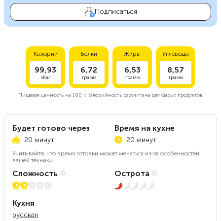
Подписаться
Калории
Белки
Жиры
Углеводы
99,93
6,72
6,53
8,57
кКал
грамм
грамм
грамм
Пищевая ценность на
100 г.
Калорийность рассчитана для сырых продуктов.
Будет готово через
Время на кухне
20 минут
20 минут
Учитывайте, что время готовки может меняться из-за особенностей
вашей техники.
Сложность
Острота
2 из 5
1 из 5
Кухня
русская