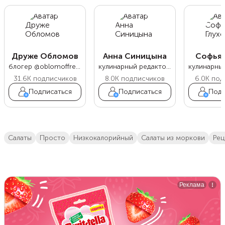
Друже Обломов
Анна Синицына
Софья 
блогер @oblomoffrecipe
кулинарный редактор Food.ru
31.6K
подписчиков
8.0K
подписчиков
6.0K
под
Подписаться
Подписаться
Подп
салаты
просто
низкокалорийный
салаты из моркови
ре