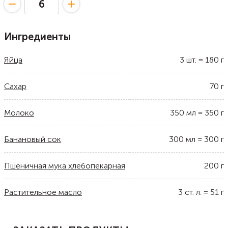
Ингредиенты
Яйца
3
шт.
=
180
г
Сахар
70
г
Молоко
350
мл
=
350
г
Банановый сок
300
мл
=
300
г
Пшеничная мука хлебопекарная
200
г
Растительное масло
3
ст. л.
=
51
г