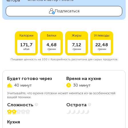
Подписаться
Калории
Белки
Жиры
Углеводы
171,7
4,68
7,12
22,48
кКал
грамм
грамм
грамм
Пищевая ценность на
100 г.
Калорийность рассчитана для сырых продуктов.
Будет готово через
Время на кухне
40 минут
30 минут
Учитывайте, что время готовки может меняться из-за особенностей
вашей техники.
Сложность
Острота
2 из 5
Нет остроты
Кухня