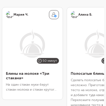
Мария Ч.
Алина Б.
50 минут
Блины на молоке «Три
Полосатые блины
стакана»
Сделать полосатые б
На один стакан муки берут
несложно. Приготовь
стакан молока и стакан крутого
тесто на молоке, отд
кипятка. Вода заваривает тесто,
и добавьте туда какао.
и блины получаются тонкими,
Переложите получив
мягкими, но при этом прочными.
шоколадное тесто в