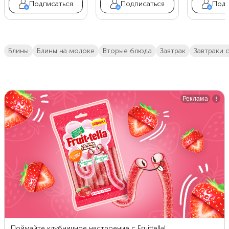
Подписаться
Подписаться
Подп
блины
блины на молоке
вторые блюда
завтрак
завтраки 