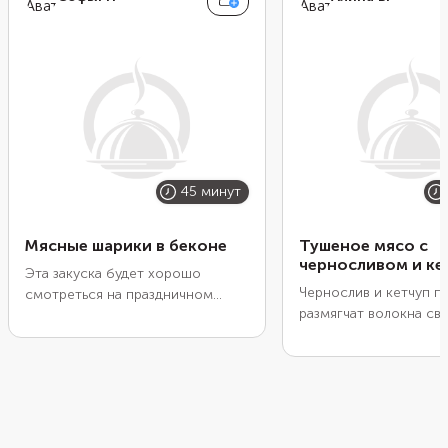
45 минут
Мясные шарики в беконе
Тушеное мясо с
черносливом и ке
Эта закуска будет хорошо
Чернослив и кетчуп 
смотреться на праздничном
размягчат волокна св
столе. Она хорошо утолит
придадут мясу пряный
голод, ведь все ингредиенты
специй будет достато
здесь очень сытные: сыр,
черного или красного
куриный фарш и бекон. Нарежьте
также подойдет люба
сыр небольшими кубиками,
смесь приправ для мяс
оберните в фарш, а затем в
качестве гарнира луч
бекон. Понадобится всего 20–