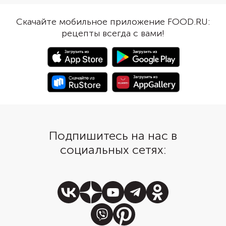
взять рис или булгур.
25 минут, чтобы заготовки
дополнит блюдо сала
подрумянились в духовке.
Скачайте мобильное приложение FOOD.RU:
огурцов, помидоров 
рецепты всегда с вами!
болгарского перца.
Подпишитесь на нас в
социальных сетях: