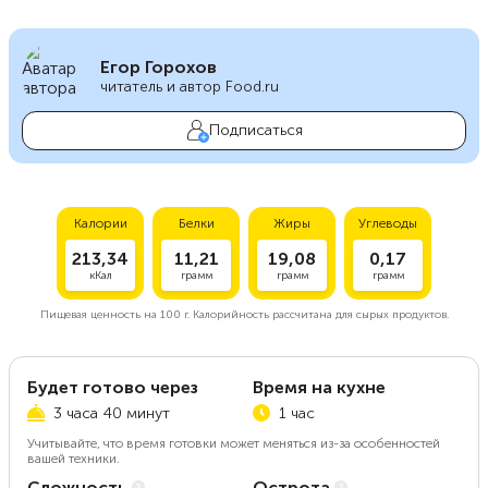
Егор Горохов
читатель и автор Food.ru
Подписаться
Калории
Белки
Жиры
Углеводы
213,34
11,21
19,08
0,17
кКал
грамм
грамм
грамм
Пищевая ценность на
100 г.
Калорийность рассчитана для сырых продуктов.
Будет готово через
Время на кухне
3 часа 40 минут
1 час
Учитывайте, что время готовки может меняться из-за особенностей
вашей техники.
Сложность
Острота