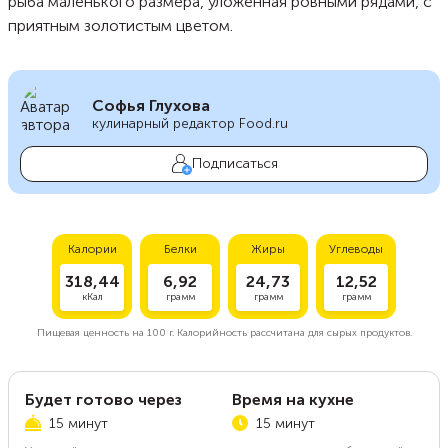
рыба маленького размера, уложенная ровными рядами, с
приятным золотистым цветом.
Софья Глухова
кулинарный редактор Food.ru
Подписаться
Калории
Белки
Жиры
Углеводы
318,44
6,92
24,73
12,52
кКал
грамм
грамм
грамм
Пищевая ценность на
100 г.
Калорийность рассчитана для сырых продуктов.
Будет готово через
Время на кухне
15 минут
15 минут