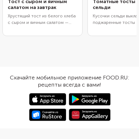
Тост с сыром и яичным
Томатные тосты с
салатом на завтрак
сельди
Хрустящий тост из белого хлеба
Кусочки сельди выкла
с сыром и яичным салатом —
поджаренные тосты с
отличный вариант сытного
томатным соусом из 
белкового завтрака. Яйца можно
лука и белого вина. П
отварить заранее, с вечера,
закуску нужно сразу, 
чтобы утром осталось только
остался хрустящим. 
сделать из них салат. Шрирачу
использовать классич
легко заменить на другой острый
пшеничный хлеб, но п
соус или не добавлять вовсе.
ржаной. Любители ко
Сыр подойдет любой
могут взять бородинс
Скачайте мобильное приложение FOOD.RU:
полутвердый, но лучше взять
Разрежьте хлеб на уд
рецепты всегда с вами!
чеддер, потому что он хорошо
кусочки, чтобы получ
плавится.
миниатюрные тосты н
укус. Для блюда лучше
сельдь в масле, чтобы
пропитало хлеб.