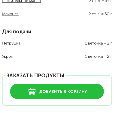
Растительное масло
2
ст. л.
=
34
г
Майонез
2
ст. л.
=
50
г
Для подачи
Петрушка
1
веточка
=
2
г
Укроп
1
веточка
=
2
г
ЗАКАЗАТЬ ПРОДУКТЫ
ДОБАВИТЬ В КОРЗИНУ