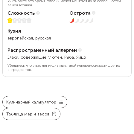
Учитывайте, что время готовки может меняться из-за особенностей
вашей техники.
Сложность
Острота
1 из 5
1 из 5
Кухня
,
европейская
русская
Распространенный аллерген
Злаки, содержащие глютен, Рыба, Яйцо
Убедитесь, что у вас нет индивидуальной непереносимости других
ингредиентов.
Кулинарный калькулятор
Таблица мер и весов