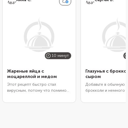
10 минут
Жареные яйца с
Глазунья с брокко
моцареллой и медом
сыром
Этот рецепт быстро стал
Добавьте в обычную 
вирусным, потому что помимо
брокколи и немного 
быстроты, легкости
завтрак станет намно
приготовления и минимального
вкуснее. Мелко нареж
количества ингредиентов, он
и обжарьте до мягкос
еще и очень необычный.
посыпьте тертым сыр
Сладковато-пряный вкус меда
сделайте в зажарке у
хорошо сочетается с тягучей
разбейте туда яйца. 