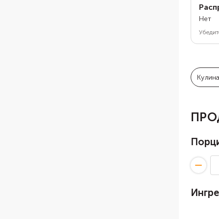
Расп
Нет
Убедит
Кулин
ПРО
Порц
Ингр