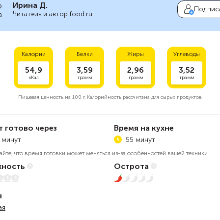
Ирина Д.
Подпис
Читатель и автор food.ru
Калории
Белки
Жиры
Углеводы
54,9
3,59
2,96
3,52
кКал
грамм
грамм
грамм
Пищевая ценность на
100 г.
Калорийность рассчитана для сырых продуктов.
т готово через
Время на кухне
 минут
55 минут
айте, что время готовки может меняться из-за особенностей вашей техники.
ность
Острота
5
1 из 5
я
ая