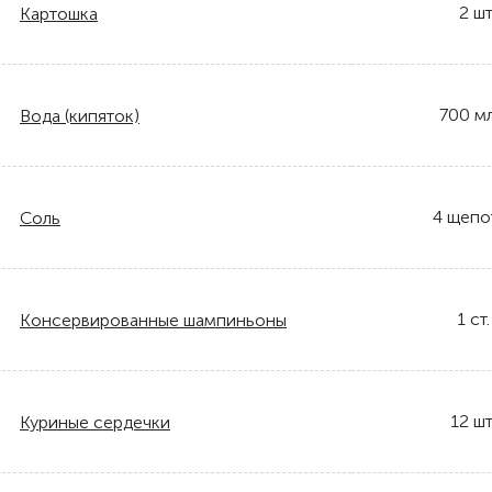
2
шт
Картошка
700
м
Вода (кипяток)
4
щепо
Соль
1
ст.
Консервированные шампиньоны
12
шт
Куриные сердечки