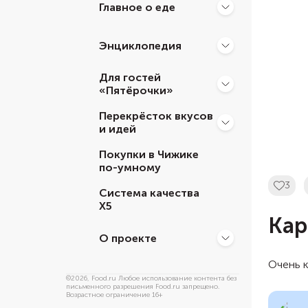
Главное о еде
Энциклопедия
Для гостей
«Пятёрочки»
Перекрёсток вкусов
и идей
Покупки в Чижике
по-умному
3
Система качества
Х5
Кар
О проекте
Очень к
©
2026
, Food.ru Любое использование контента без
письменного разрешения Food.ru запрещено.
Возрастное ограничение 16+