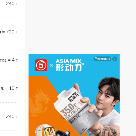
.
=
240
г
л
=
700
г
тка
=
4
г
 л.
=
10
г
.
=
240
г