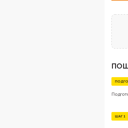
ПОШ
ПОДГО
Подгото
ШАГ
1