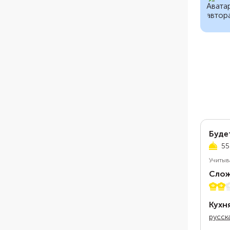
Буде
55
Учитыв
Слож
2 из 
Кухн
русск