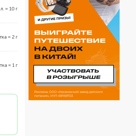
 л.
=
10
г
тка
=
2
г
тка
=
1
г