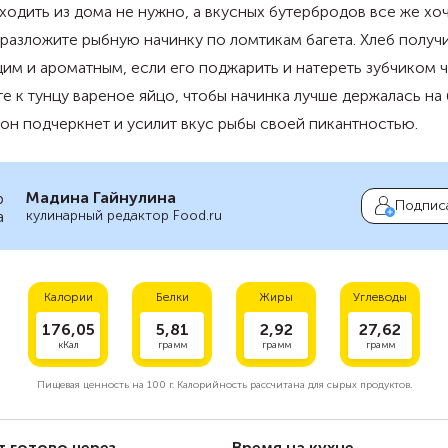
ходить из дома не нужно, а вкусных бутербродов все же хоч
разложите рыбную начинку по ломтикам багета. Хлеб получ
им и ароматным, если его поджарить и натереть зубчиком ч
е к тунцу вареное яйцо, чтобы начинка лучше держалась на 
н подчеркнет и усилит вкус рыбы своей пикантностью.
Мадина Гайнулина
Подпис
кулинарный редактор Food.ru
Калории
Белки
Жиры
Углеводы
176,05
5,81
2,92
27,62
кКал
грамм
грамм
грамм
Пищевая ценность на
100 г.
Калорийность рассчитана для сырых продуктов.
т готово через
Время на кухне