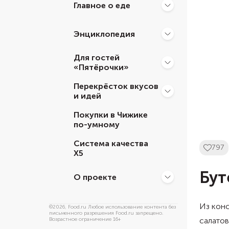
Главное о еде
Энциклопедия
Для гостей
«Пятёрочки»
Перекрёсток вкусов
и идей
Покупки в Чижике
по-умному
Система качества
797
Х5
Бут
О проекте
Из кон
©
2026
, Food.ru Любое использование контента без
письменного разрешения Food.ru запрещено.
салатов
Возрастное ограничение 16+