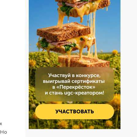
х
 Но