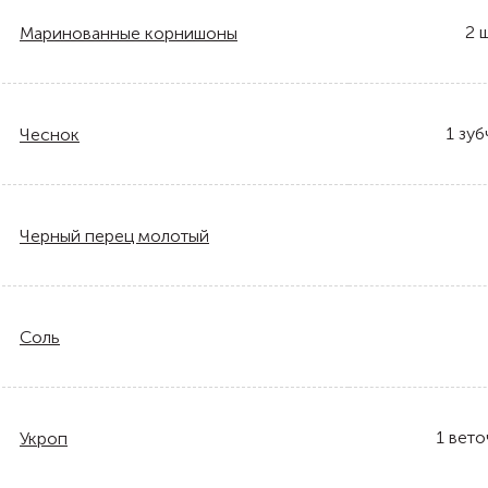
2
ш
Маринованные корнишоны
1
зуб
Чеснок
Черный перец молотый
Соль
1
вето
Укроп