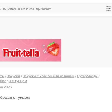
пты
Закуски
Закуски с хлебом или лавашем
Бутерброды
рброды с тунцом
ря 2023