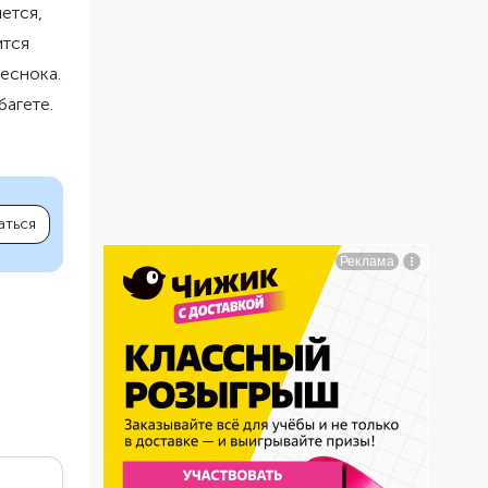
ется,
ится
еснока.
багете.
аться