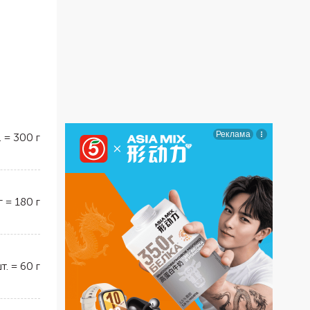
.
=
300
г
г
=
180
г
т.
=
60
г