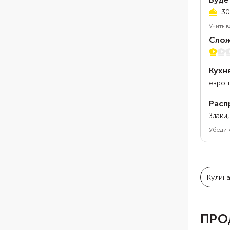
30
Учитыв
Слож
1 из 5
Кухн
европ
Расп
Злаки
Убедит
Кулин
ПРО