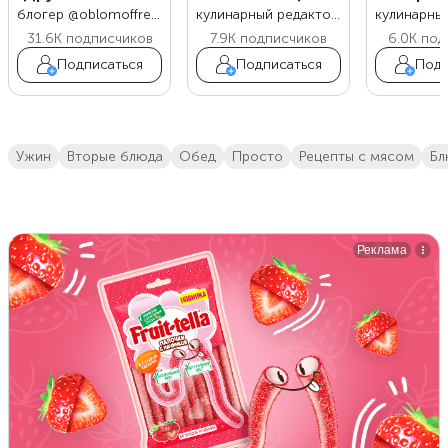
блогер @oblomoffrecipe
кулинарный редактор Food.ru
31.6K
подписчиков
7.9K
подписчиков
6.0K
под
Подписаться
Подписаться
Подп
ужин
вторые блюда
обед
просто
Рецепты с мясом
б