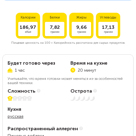
Калории
Белки
Жиры
Углеводы
186,97
7,82
9,66
17,13
кКал
грамм
грамм
грамм
Пищевая ценность на
100 г.
Калорийность рассчитана для сырых продуктов.
Будет готово через
Время на кухне
1 час
20 минут
Учитывайте, что время готовки может меняться из-за особенностей
вашей техники.
Сложность
Острота
1 из 5
Нет остроты
Кухня
русская
Распространенный аллерген
Пищевые добавки