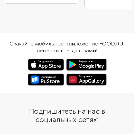
разваренную крупу. Б
готовить из нее интересные
блюдо получится оче
блюда. В этом варианте
питательным. А еще 
попробуйте соединить гречку с
сочетается с любыми
запеченными помидорами и
свежими овощами. Сп
фетой. Такой соус часто
внутри заготовок начи
используют для приготовления
отварного яйца. Греча
пасты, но он хорошо сочетается
Скачайте мобильное приложение FOOD.RU:
получатся еще вкусне
и с крупой. Гречка получается
рецепты всегда с вами!
кремообразной с легкой ноткой
чеснока и кислинкой томатов.
Подпишитесь на нас в
социальных сетях: