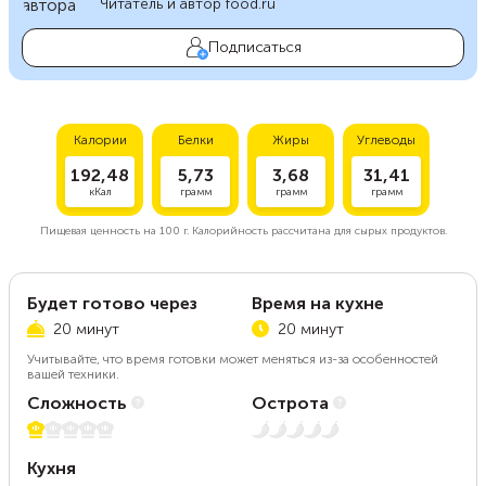
Читатель и автор food.ru
Подписаться
Калории
Белки
Жиры
Углеводы
192,48
5,73
3,68
31,41
кКал
грамм
грамм
грамм
Пищевая ценность на
100 г.
Калорийность рассчитана для сырых продуктов.
Будет готово через
Время на кухне
20 минут
20 минут
Учитывайте, что время готовки может меняться из-за особенностей
вашей техники.
Сложность
Острота
1 из 5
Нет остроты
Кухня