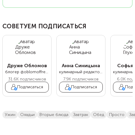
СОВЕТУЕМ ПОДПИСАТЬСЯ
Друже Обломов
Анна Синицына
Софья 
блогер @oblomoffrecipe
кулинарный редактор Food.ru
31.6K
подписчиков
7.9K
подписчиков
6.0K
под
Подписаться
Подписаться
Подп
ужин
оладьи
вторые блюда
завтрак
обед
просто
з