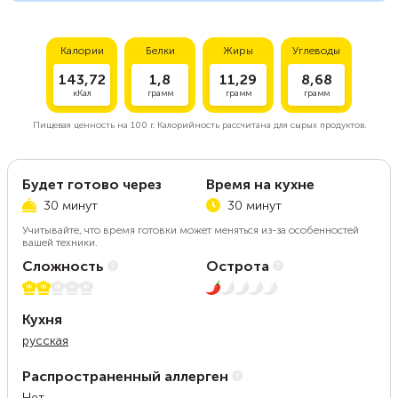
Калории
Белки
Жиры
Углеводы
143,72
1,8
11,29
8,68
кКал
грамм
грамм
грамм
Пищевая ценность на
100 г.
Калорийность рассчитана для сырых продуктов.
Будет готово через
Время на кухне
30 минут
30 минут
Учитывайте, что время готовки может меняться из-за особенностей
вашей техники.
Сложность
Острота
2 из 5
1 из 5
Кухня
русская
Распространенный аллерген
Нет