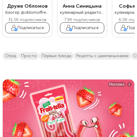
Друже Обломов
Анна Синицына
Софья 
блогер @oblomoffrecipe
кулинарный редактор Food.ru
31.5K
подписчиков
7.9K
подписчиков
6.0K
под
Подписаться
Подписаться
Подп
обед
просто
первые блюда
рецепты с шампиньонами