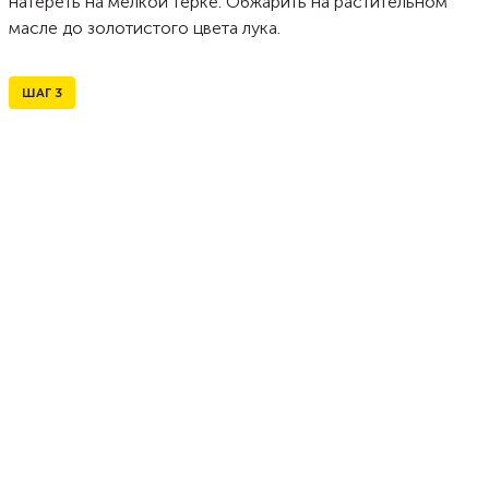
натереть на мелкой терке. Обжарить на растительном
масле до золотистого цвета лука.
ШАГ
3