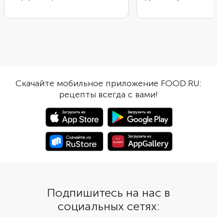
сметану. Сливочные нотки
пришла из Финляндии,
напитка и без нее подчеркнут
известна своим супом
пряность лука и редиса,
лососем и сливками 
свежесть огурца, деликатный
«Лохикейтто». Обычно
вкус вареной колбасы и яиц.
используют окуня или 
Возьмите кефир небольшой
мы предлагаем другой
жирности, подчеркните его
приготовить суп с го
характерную кислинку
если хотите более с
Скачайте мобильное приложение FOOD.RU:
газированной водой и добавьте к
вариант, то добавьте 
рецепты всегда с вами!
нему немного лимонного сока
рис.
для цитрусовой терпкости.
Подпишитесь на нас в
социальных сетях: