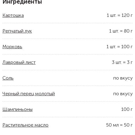
Ингредиенты
Картошка
1
шт.
=
120
г
Репчатый лук
1
шт.
=
80
г
Морковь
1
шт.
=
100
г
Лавровый лист
3
шт.
=
3
г
Соль
по вкусу
Черный перец молотый
по вкусу
Шампиньоны
100
г
Растительное масло
50
мл
=
50
г