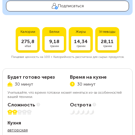
Подписаться
Калории
Белки
Жиры
Углеводы
275,8
9,18
14,34
28,11
кКал
грамм
грамм
грамм
Пищевая ценность на
100 г.
Калорийность рассчитана для сырых продуктов.
Будет готово через
Время на кухне
30 минут
30 минут
Учитывайте, что время готовки может меняться из-за особенностей
вашей техники.
Сложность
Острота
2 из 5
Нет остроты
Кухня
авторская