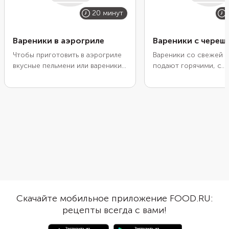
20 минут
Вареники в аэрогриле
Вареники с череш
Чтобы приготовить в аэрогриле
Вареники со свежей 
вкусные пельмени или вареники,
подают горячими, с
почти ничего не надо делать. Не
растопленным сливо
потребуется даже
маслом, и сметаной.
размораживать купленные в
также посыпать их са
магазине или приготовленные
пудрой. Сначала заме
заранее заготовки. Достаточно
простое тесто на вод
просто выложить их на решетку,
ему отдохнуть. Затем
посыпать специями и сбрызнуть
основу, вырежьте круг
маслом. Через 20 минут вкусный
спрячьте внутри кажд
и сытный ужин будет готов.
заготовки начинку из
ягод. Главное в приго
вареников — это плот
края теста, чтобы изд
Скачайте мобильное приложение FOOD.RU:
раскрылись во время в
рецепты всегда с вами!