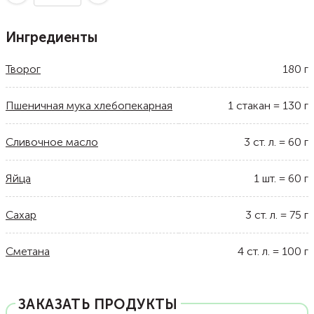
Ингредиенты
Творог
180
г
Пшеничная мука хлебопекарная
1
стакан
=
130
г
Сливочное масло
3
ст. л.
=
60
г
Яйца
1
шт.
=
60
г
Сахар
3
ст. л.
=
75
г
Сметана
4
ст. л.
=
100
г
ЗАКАЗАТЬ ПРОДУКТЫ