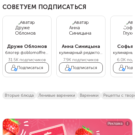
СОВЕТУЕМ ПОДПИСАТЬСЯ
Друже Обломов
Анна Синицына
Софья 
блогер @oblomoffrecipe
кулинарный редактор Food.ru
31.5K
подписчиков
7.9K
подписчиков
6.0K
под
Подписаться
Подписаться
Подп
вторые блюда
Ленивые вареники
вареники
Рецепты с тво