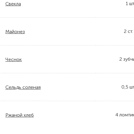
1
шт
Свекла
2
ст.
Майонез
2
зубч
Чеснок
0,5
шт
Сельдь соленая
4
ломти
Ржаной хлеб