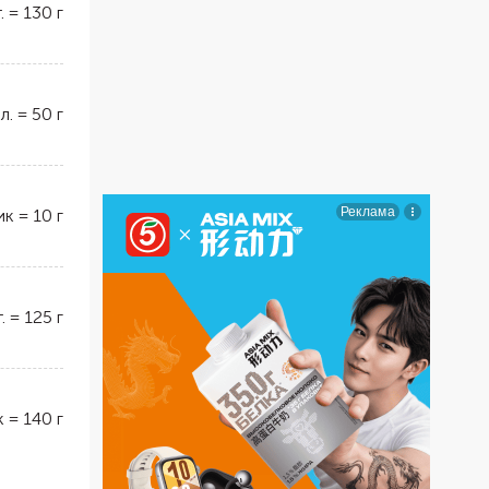
.
=
130
г
 л.
=
50
г
ик
=
10
г
.
=
125
г
к
=
140
г