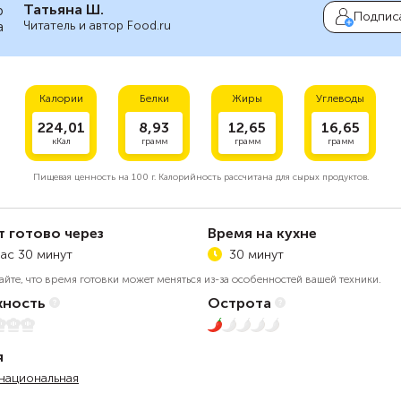
Татьяна Ш.
Подпис
Читатель и автор Food.ru
Калории
Белки
Жиры
Углеводы
224,01
8,93
12,65
16,65
кКал
грамм
грамм
грамм
Пищевая ценность на
100 г.
Калорийность рассчитана для сырых продуктов.
т готово через
Время на кухне
час 30 минут
30 минут
айте, что время готовки может меняться из-за особенностей вашей техники.
ность
Острота
1 из 5
я
национальная