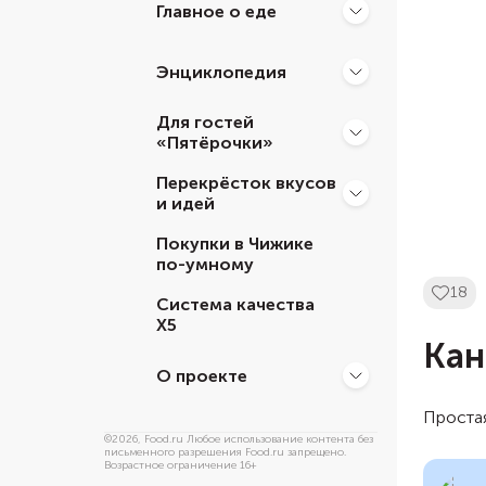
Главное о еде
Энциклопедия
Для гостей
«Пятёрочки»
Перекрёсток вкусов
и идей
Покупки в Чижике
по-умному
18
Система качества
Х5
Кан
О проекте
Простая
©
2026
, Food.ru Любое использование контента без
письменного разрешения Food.ru запрещено.
Возрастное ограничение 16+