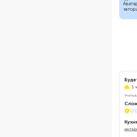
Буде
1 
Учитыв
Слож
1 из 5
Кухн
интер