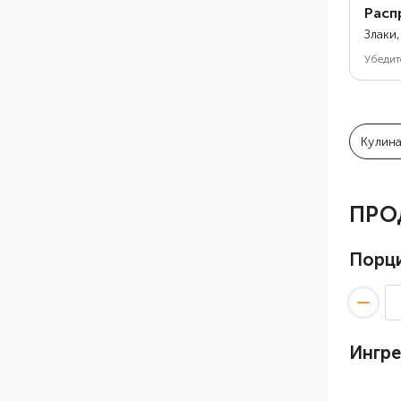
Расп
Злаки
Убедит
Кулин
ПРО
Порц
Ингр