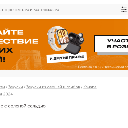
пты
Закуски
Закуски из овощей и грибов
Канапе
ря 2024