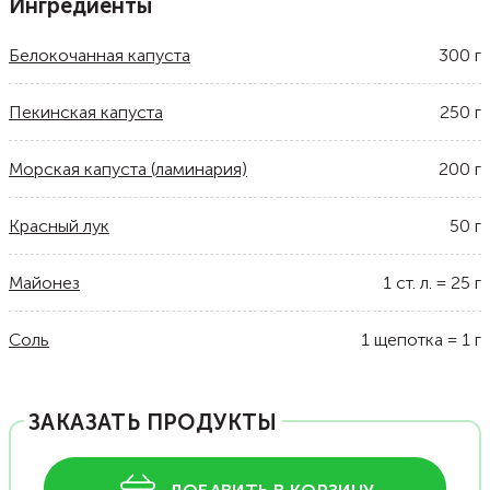
Ингредиенты
Белокочанная капуста
300
г
Пекинская капуста
250
г
Морская капуста (ламинария)
200
г
Красный лук
50
г
Майонез
1
ст. л.
=
25
г
Соль
1
щепотка
=
1
г
ЗАКАЗАТЬ ПРОДУКТЫ