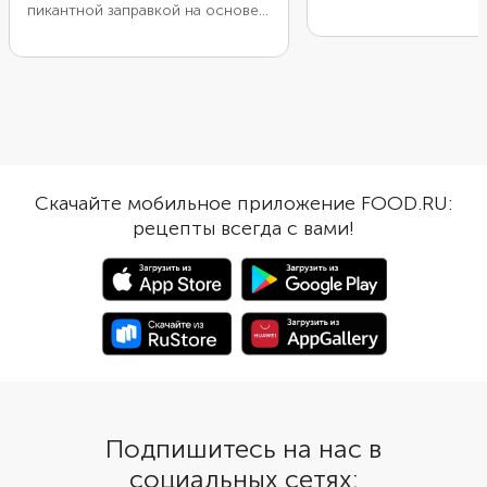
пикантной заправкой на основе
всего 10–20 минут. А
натурального йогурта с
дожидаться его гото
добавлением горчицы, смеси
придется около 2–3 с
перцев и хлопьев чили можно
Капуста получится оч
подать не только в качестве
хрустящей, сочной и 
закуски к обеду. Он станет
Если хотите, чтобы о
отличным легким ужином,
поострее, добавьте в 
который насытит, но не
больше чеснока. Такая
перегрузит желудок перед сном.
хорошо подойдет по
Скачайте мобильное приложение FOOD.RU:
Просто порубите все овощи,
мясное блюдо или к 
рецепты всегда с вами!
соедините в салатнике и
пельменей.
заправьте соусом.
Подпишитесь на нас в
социальных сетях: