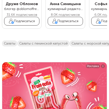
Друже Обломов
Анна Синицына
Софья 
блогер @oblomoffrecipe
кулинарный редактор Food.ru
31.6K
подписчиков
8.0K
подписчиков
6.0K
под
Подписаться
Подписаться
Подп
салаты
салаты с пекинской капустой
салаты с морской кап