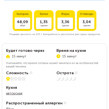
Калории
Белки
Жиры
Углеводы
48,09
1,35
3,36
3,04
кКал
грамм
грамм
грамм
Пищевая ценность на
100 г.
Калорийность рассчитана для сырых продуктов.
Будет готово через
Время на кухне
15 минут
15 минут
Учитывайте, что время готовки может меняться из-за особенностей
вашей техники.
Сложность
Острота
1 из 5
Нет остроты
Кухня
авторская
Распространенный аллерген
Яйцо