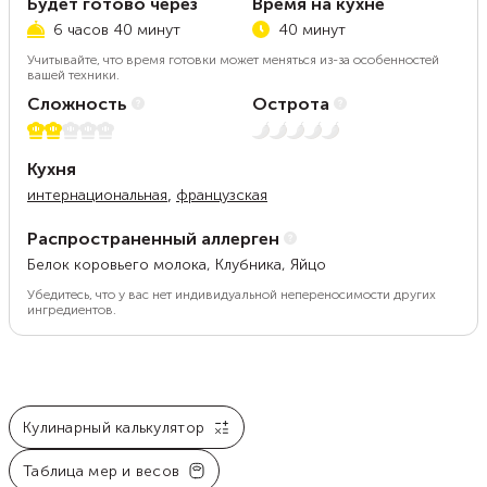
Будет готово через
Время на кухне
6 часов 40 минут
40 минут
Учитывайте, что время готовки может меняться из-за особенностей
вашей техники.
Сложность
Острота
2 из 5
Нет остроты
Кухня
,
интернациональная
французская
Распространенный аллерген
Белок коровьего молока, Клубника, Яйцо
Убедитесь, что у вас нет индивидуальной непереносимости других
ингредиентов.
Кулинарный калькулятор
Таблица мер и весов