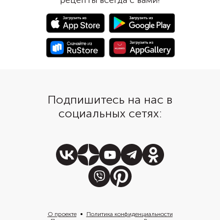
рецепты всегда с вами!
распределена по дну 
миндальный экстракт, измельчите
толстым слоем. У кон
массу в пюре, процедите и
должна быть плотная 
взбейте в охлажденной посуде.
чтобы посторонние з
Дайте застыть в морозильнике и
проникли в морожено
подайте. Сорбет получится
насыщенным по цвету и
деликатным по вкусу, без
особой приторности.
Подпишитесь на нас в
социальных сетях:
О проекте
Политика конфиденциальности