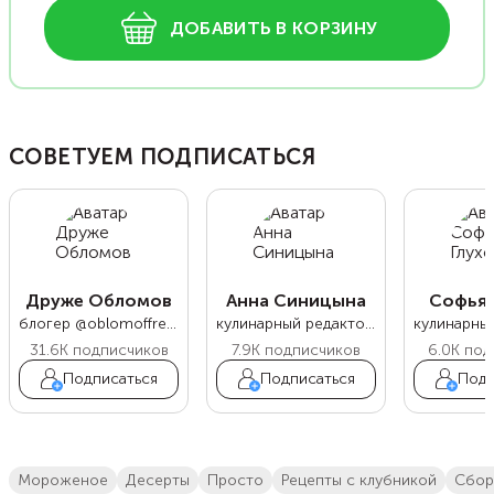
ДОБАВИТЬ В КОРЗИНУ
СОВЕТУЕМ ПОДПИСАТЬСЯ
Друже Обломов
Анна Синицына
Софья 
блогер @oblomoffrecipe
кулинарный редактор Food.ru
31.6K
подписчиков
7.9K
подписчиков
6.0K
под
Подписаться
Подписаться
Подп
мороженое
десерты
просто
Рецепты с клубникой
сбо