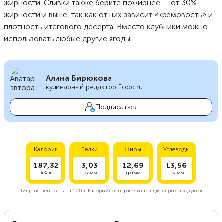
жирности. Сливки также берите пожирнее — от 30%
жирности и выше, так как от них зависит «кремовость» и
плотность итогового десерта. Вместо клубники можно
использовать любые другие ягоды.
Алина Бирюкова
кулинарный редактор Food.ru
Подписаться
Калории
Белки
Жиры
Углеводы
187,32
3,03
12,69
13,56
кКал
грамм
грамм
грамм
Пищевая ценность на
100 г.
Калорийность рассчитана для сырых продуктов.