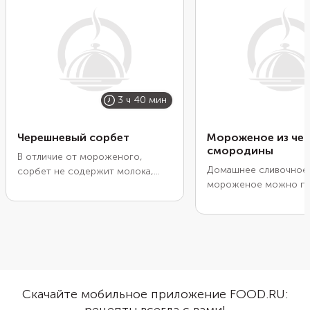
3 ч 40 мин
Черешневый сорбет
Мороженое из че
смородины
В отличие от мороженого,
Домашнее сливочное
сорбет не содержит молока,
мороженое можно пр
сливок и яиц. Благодаря
из любых ягод. Нужно
скромному набору
их с небольшим коли
ингредиентов в нем ничто не
лимонного сока, прев
отвлекает от чистого вкуса
пюре и, остудив, сме
спелой черешни. А еще десерт
сливками и сгущенкой
подойдет для вегетарианцев.
Замораживать десерт
Удалите косточки из ягод и
большом контейнере,
уварите их с сахаром и
Скачайте мобильное приложение FOOD.RU:
приготовленная масс
лимонным соком. Добавьте