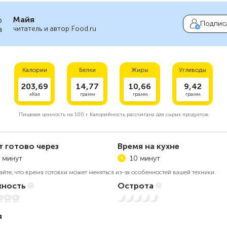
Майя
Подпис
читатель и автор Food.ru
Калории
Белки
Жиры
Углеводы
203,69
14,77
10,66
9,42
кКал
грамм
грамм
грамм
Пищевая ценность на
100 г.
Калорийность рассчитана для сырых продуктов.
т готово через
Время на кухне
 минут
10 минут
айте, что время готовки может меняться из-за особенностей вашей техники.
ность
Острота
Нет остроты
я