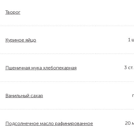
Творог
1
ш
Куриное яйцо
3
ст.
Пшеничная мука хлебопекарная
Ванильный сахар
20
Подсолнечное масло рафинированное