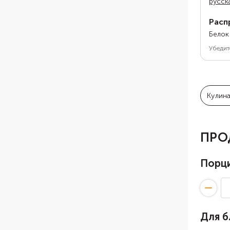
русск
Расп
Белок
Убедит
Кулин
ПРО
Порц
Для 