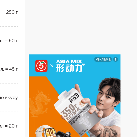
250
г
т.
=
60
г
 л.
=
45
г
по вкусу
мл
=
20
г