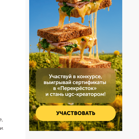
е,
и.