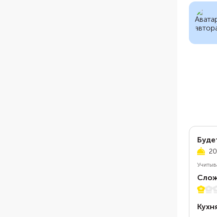
Буде
20
Учитыв
Слож
1 из 5
Кухн