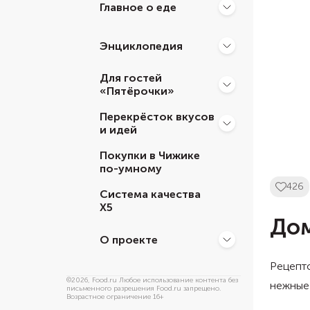
Главное о еде
Энциклопедия
Для гостей
«Пятёрочки»
Перекрёсток вкусов
и идей
Покупки в Чижике
по-умному
426
Система качества
Х5
Дом
О проекте
Рецепто
©
2026
, Food.ru Любое использование контента без
нежные
письменного разрешения Food.ru запрещено.
Возрастное ограничение 16+