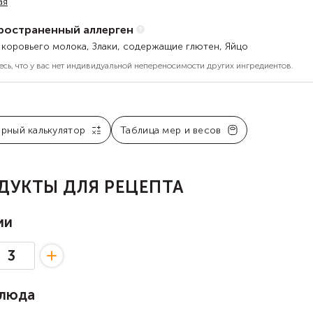
ая
ространенный аллерген
 коровьего молока, Злаки, содержащие глютен, Яйцо
есь, что у вас нет индивидуальной непереносимости других ингредиентов.
арный калькулятор
Таблица мер и весов
ДУКТЫ ДЛЯ РЕЦЕПТА
ии
блюда