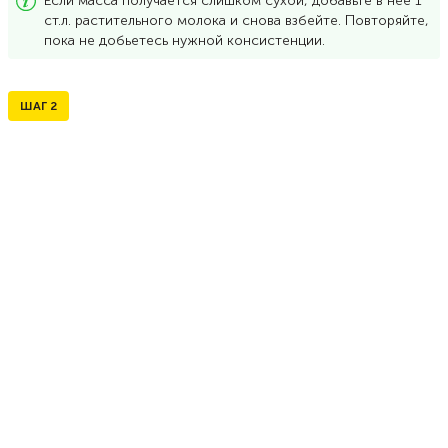
Если масса получается слишком сухой, добавьте в нее 1
ст.л. растительного молока и снова взбейте. Повторяйте,
пока не добьетесь нужной консистенции.
ШАГ
2