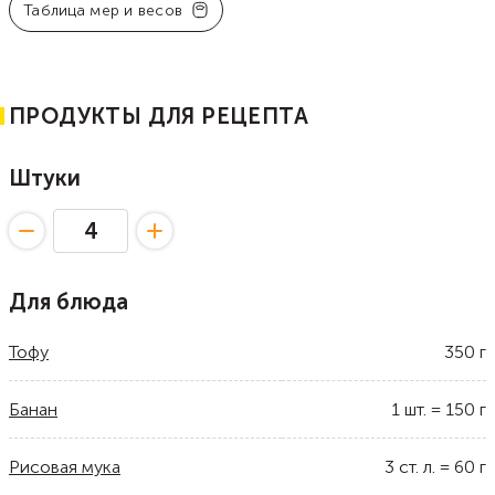
Таблица мер и весов
ПРОДУКТЫ ДЛЯ РЕЦЕПТА
Штуки
Для блюда
Тофу
350
г
Банан
1
шт.
=
150
г
Рисовая мука
3
ст. л.
=
60
г