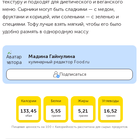
текстуру и подходят для диетического и веганского
меню. Сырники могут быть сладкими — с медом,
фруктами и корицей, или солеными — с зеленью и
специями. Тофу лучше взять мягкий, чтобы его было
удобно размять в однородную массу.
Мадина Гайнулина
кулинарный редактор Food.ru
Подписаться
Калории
Белки
Жиры
Углеводы
133,45
5,55
5,21
16,52
кКал
грамм
грамм
грамм
Пищевая ценность на
100 г.
Калорийность рассчитана для сырых продуктов.