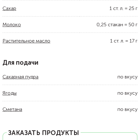
Сахар
1
ст. л.
=
25
г
Молоко
0,25
стакан
=
50
г
Растительное масло
1
ст. л.
=
17
г
Для подачи
Сахарная пудра
по вкусу
Ягоды
по вкусу
Сметана
по вкусу
ЗАКАЗАТЬ ПРОДУКТЫ