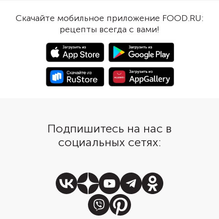
Положите вареную сг
обязательно протрите творог
придайте заготовкам
несколько раз через сито или
Скачайте мобильное приложение FOOD.RU:
шайб. Обваляйте в му
взбейте блендером. Перед
рецепты всегда с вами!
обжарьте до золотис
подачей смажьте венский
корочки. Для сырнико
сырник сметанным кремом и
понадобятся топинги,
украсьте свежими ягодами.
желании подайте к н
фруктов или орехи.
Подпишитесь на нас в
социальных сетях: