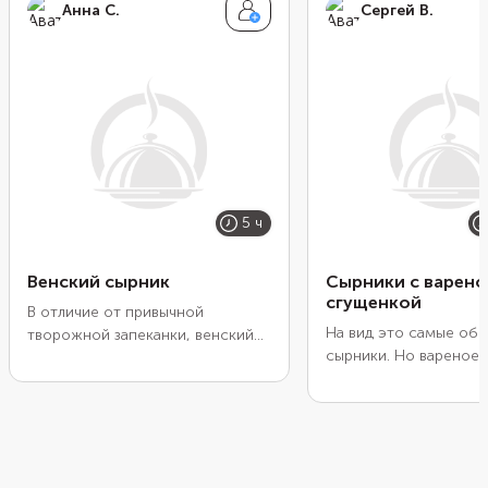
Анна С.
Сергей В.
5 ч
Венский сырник
Сырники с варено
сгущенкой
В отличие от привычной
На вид это самые об
творожной запеканки, венский
сырники. Но вареное
сырник выпекают при невысокой
молоко сделает трад
температуре и подают
завтрак больше похо
охлажденным, лучше всего — на
десерт. Смешайте тво
следующий день после
манную крупу и сахар
приготовления. Чтобы получить
из получившейся масс
гладкую кремовую текстуру,