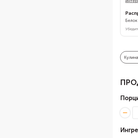
интер
Расп
Белок
Убедит
Кулин
ПРО
Порц
Ингр