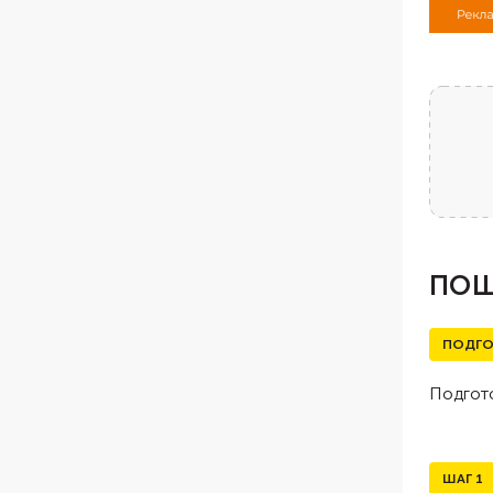
ПОШ
ПОДГО
Подгото
ШАГ
1