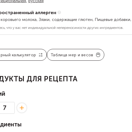
,
национальная
русская
ространенный аллерген
 коровьего молока, Злаки, содержащие глютен, Пищевые добавки,
есь, что у вас нет индивидуальной непереносимости других ингредиентов.
арный калькулятор
Таблица мер и весов
ДУКТЫ ДЛЯ РЕЦЕПТА
ий
едиенты