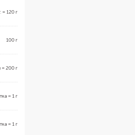
.
=
120
г
100
г
л
=
200
г
тка
=
1
г
тка
=
1
г