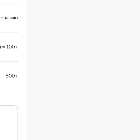
желанию
л
=
100
г
500
г