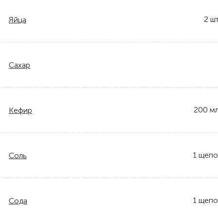
2
шт
Яйца
Сахар
200
м
Кефир
1
щепо
Соль
1
щепо
Сода