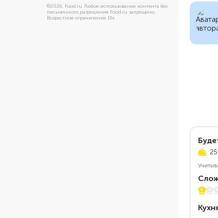
©
2026
, Food.ru Любое использование контента без
письменного разрешения Food.ru запрещено.
Возрастное ограничение 16+
Буде
25
Учитыв
Слож
1 из 5
Кухн