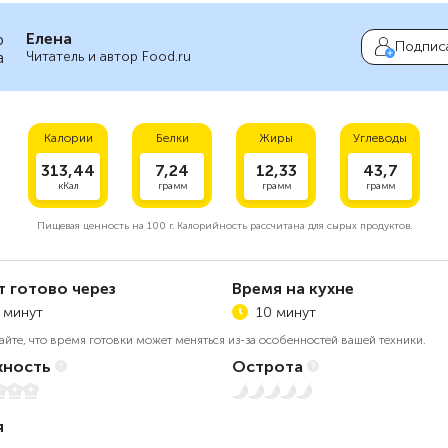
Елена
Подпис
Читатель и автор Food.ru
Калории
Белки
Жиры
Углеводы
313,44
7,24
12,33
43,7
кКал
грамм
грамм
грамм
Пищевая ценность на
100 г.
Калорийность рассчитана для сырых продуктов.
т готово через
Время на кухне
 минут
10 минут
айте, что время готовки может меняться из-за особенностей вашей техники.
ность
Острота
Нет остроты
я