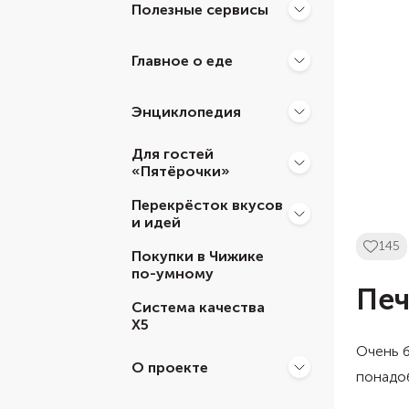
Полезные сервисы
Главное о еде
Энциклопедия
Для гостей
«Пятёрочки»
Перекрёсток вкусов
и идей
145
Покупки в Чижике
по-умному
Печ
Система качества
Х5
Очень б
О проекте
понадоб