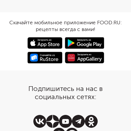
Приготовление занимает
обжаренные овощи. С
довольно много времени, но в
смеси бобов готовит
результате получается очень
довольно долго, но п
густой, насыщенный ароматами
очень сытным. При эт
Скачайте мобильное приложение FOOD.RU:
суп — именно то, что нужно
него не понадобятся 
рецепты всегда с вами!
зимой. Лучше выбирать для
картофель. При желан
блюда говядину или баранину.
можно приготовить н
Но и на курице, индейке или
бульоне.
свинине тоже получится очень
вкусное блюдо. А еще с ними
бульон сварится быстрее.
Обязательно добавьте для
аромата измельченные овощи,
томатный соус, специи и зелень.
Подпишитесь на нас в
социальных сетях: