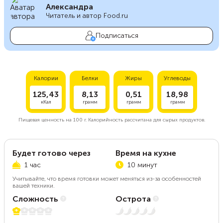
Александра
Читатель и автор Food.ru
Подписаться
Калории
Белки
Жиры
Углеводы
125,43
8,13
0,51
18,98
кКал
грамм
грамм
грамм
Пищевая ценность на
100 г.
Калорийность рассчитана для сырых продуктов.
Будет готово через
Время на кухне
1 час
10 минут
Учитывайте, что время готовки может меняться из-за особенностей
вашей техники.
Сложность
Острота
1 из 5
Нет остроты