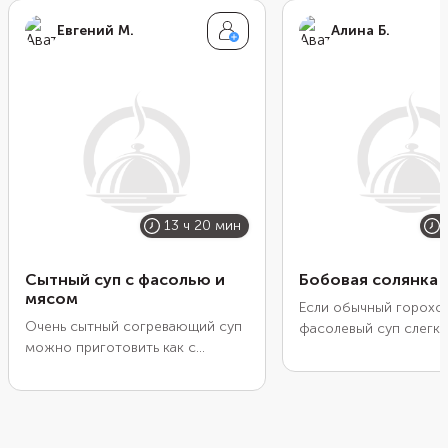
Евгений М.
Алина Б.
13 ч 20 мин
Сытный суп с фасолью и
Бобовая солянка
мясом
Если обычный горохо
Очень сытный согревающий суп
фасолевый суп слегка
можно приготовить как с
эти бобовые можно 
сушеной, так и с
и приготовить сборн
консервированной фасолью.
с новым вкусом. Свои
Можете выбрать красную или
супу придадут чечеви
белую фасоль, это не так важно.
зеленый горошек, а т