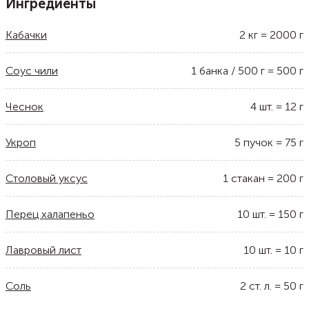
Ингредиенты
Кабачки
2
кг
=
2000
г
Соус чили
1
банка / 500 г
=
500
г
Чеснок
4
шт.
=
12
г
Укроп
5
пучок
=
75
г
Столовый уксус
1
стакан
=
200
г
Перец халапеньо
10
шт.
=
150
г
Лавровый лист
10
шт.
=
10
г
Соль
2
ст. л.
=
50
г