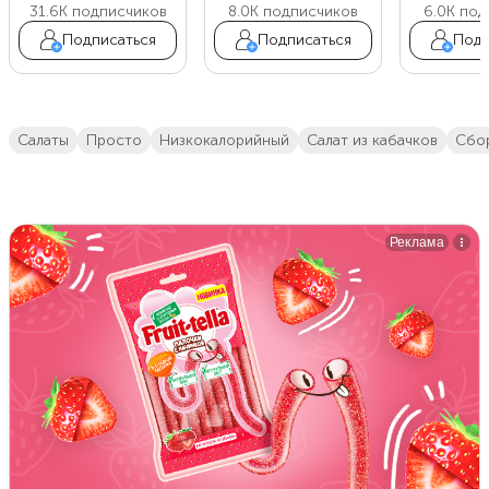
31.6K
подписчиков
8.0K
подписчиков
6.0K
под
Подписаться
Подписаться
Подп
салаты
просто
низкокалорийный
салат из кабачков
сб