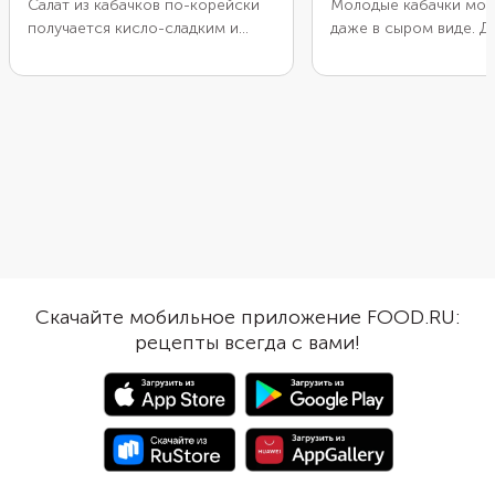
Салат из кабачков по-корейски
Молодые кабачки мож
получается кисло-сладким и
даже в сыром виде. Д
очень ароматным. Выбирайте для
что у таких плодов е
него молодые маленькие
кожура и мягкие семе
кабачки, твердые на ощупь.
термической обработ
Нарежьте их тонкими
сохраняют максимум п
кружочками или соломкой,
еще получаются очень
посолите и оставьте на 2 часа
Лучше всего добавля
под грузом. Так вся лишняя
кабачки в различные с
жидкость из кабачков выделится,
предварительно измел
и вы сможете ее слить. Степень
заправив растительны
остроты регулируйте по своему
Попробуйте приготов
вкусу, добавляя больше или
кабачки по этому рец
меньше острого перца и
сочетая их с фетой, 
Скачайте мобильное приложение FOOD.RU:
чеснока. После смешивания с
оливками.
рецепты всегда с вами!
приправами обязательно дайте
салату настояться и пропитаться
не меньше 1 часа.