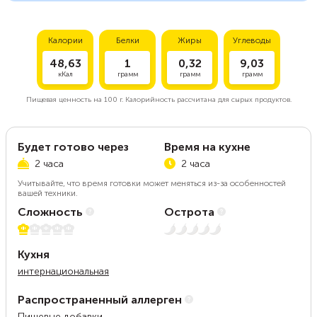
Калории
Белки
Жиры
Углеводы
48,63
1
0,32
9,03
кКал
грамм
грамм
грамм
Пищевая ценность на
100 г.
Калорийность рассчитана для сырых продуктов.
Будет готово через
Время на кухне
2 часа
2 часа
Учитывайте, что время готовки может меняться из-за особенностей
вашей техники.
Сложность
Острота
1 из 5
Нет остроты
Кухня
интернациональная
Распространенный аллерген
Пищевые добавки