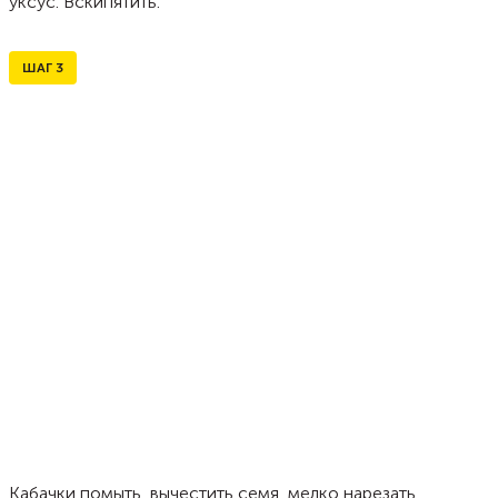
уксус. Вскипятить.
ШАГ
3
Кабачки помыть, вычестить семя, мелко нарезать.