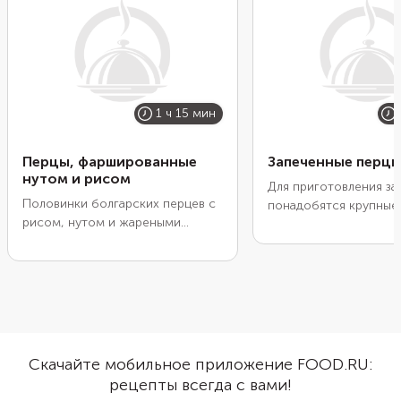
1 ч 15 мин
Перцы, фаршированные
Запеченные перцы
нутом и рисом
Для приготовления за
Половинки болгарских перцев с
понадобятся крупные
рисом, нутом и жареными
болгарские перцы пр
овощами — вегетарианская
формы, чтобы их был
альтернатива традиционным
нафаршировать. Лучше
лодочкам с мясным фаршем. В
плоды разных цветов.
нуте содержится много белка,
можно экспериментир
поэтому блюдо получится
попробуйте сначала э
сытным. Рис лучше брать
средиземноморский в
длиннозерный, хорошо подойдут
сыр, ароматные травы
Скачайте мобильное приложение FOOD.RU:
сорта басмати и жасмин. Вместо
помидоры и маслины.
рецепты всегда с вами!
болгарских перцев можно взять
закуски получилась р