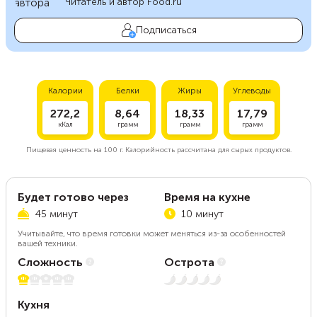
Читатель и автор Food.ru
Подписаться
Калории
Белки
Жиры
Углеводы
272,2
8,64
18,33
17,79
кКал
грамм
грамм
грамм
Пищевая ценность на
100 г.
Калорийность рассчитана для сырых продуктов.
Будет готово через
Время на кухне
45 минут
10 минут
Учитывайте, что время готовки может меняться из-за особенностей
вашей техники.
Сложность
Острота
1 из 5
Нет остроты
Кухня