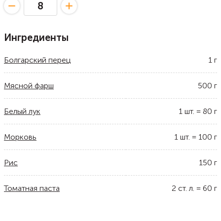
Ингредиенты
Болгарский перец
1
г
Мясной фарш
500
г
Белый лук
1
шт.
=
80
г
Морковь
1
шт.
=
100
г
Рис
150
г
Томатная паста
2
ст. л.
=
60
г