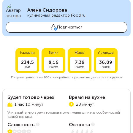
Алена Сидорова
кулинарный редактор Food.ru
Подписаться
Калории
Белки
Жиры
Углеводы
234,5
8,16
7,39
36,09
кКал
грамм
грамм
грамм
Пищевая ценность на
100 г.
Калорийность рассчитана для сырых продуктов.
Будет готово через
Время на кухне
1 час 10 минут
20 минут
Учитывайте, что время готовки может меняться из-за особенностей
вашей техники.
Сложность
Острота
1 из 5
Нет остроты