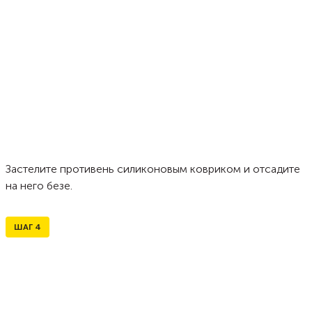
Застелите противень силиконовым ковриком и отсадите
на него безе.
ШАГ
4