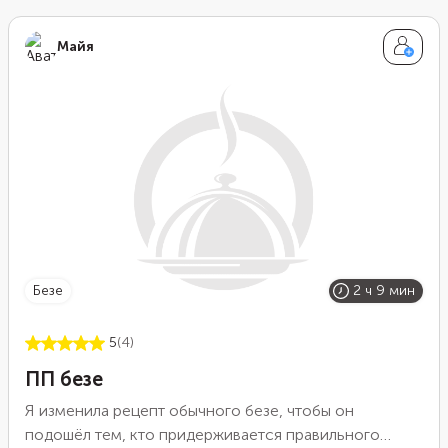
интерпретаций. Но его основа осталась неизменной.
В ней всегда есть меренга из взбитого с сахаром
Майя
белка, мягкий сливочный крем и свежие фрукты или
ягоды.
безе
2 ч 9 мин
5
(4)
ПП безе
Я изменила рецепт обычного безе, чтобы он
подошёл тем, кто придерживается правильного