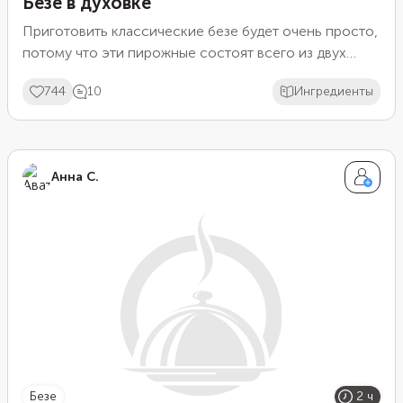
Безе в духовке
Приготовить классические безе будет очень просто,
потому что эти пирожные состоят всего из двух
ингредиентов: яичных белков и сахара. Если вы
744
10
Ингредиенты
планируете встречать гостей, не спешите за тортом:
впечатлите их этим легким и безумно вкусным
домашним десертом.
Анна С.
безе
2 ч