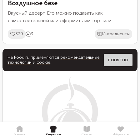
Воздушное безе
Вкусный десерт. Его можно подавать как
самостоятельный или оформить им торт или
пирожное.
379
3
Ингредиенты
На Food.ru применяются
рекомендательные
ПОНЯТНО
технологии
и
cookie
.
Анна С.
Главная
Рецепты
Статьи
Избранное
торты
6 ч 40 мин