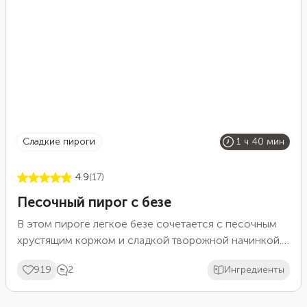
сладкие пироги
1 ч 40 мин
4.9
(17)
Песочный пирог с безе
В этом пироге легкое безе сочетается с песочным
хрустящим коржом и сладкой творожной начинкой.
Взбитые до устойчивых пиков белки добавляются в
919
2
Ингредиенты
пирог в последнюю очередь, когда он уже почти
готов. Просто выложите их ровным слоем поверх
теста. Прежде чем поставить пирог с безе обратно в