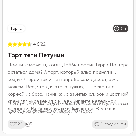
торты
3 ч
4.6
(22)
Торт тети Петунии
Помните момент, когда Добби просил Гарри Поттера
остаться дома? А торт, который эльф поднял в
воздух? Герои так и не попробовали десерт, а мы
можем! Все, что для этого нужно, — несколько
коржей из безе, начинка из взбитых сливок и цветной
крем для украшения. Яйца выбирайте недельной
Этот рецепт мы подготовили специально для статьи
давности. Их белки лучше взбиваются. Желтки в
про еду из
фильмов о Гарри Поттере
.
рецепте не понадобятся. Из них можно сделать
домашний майонез или сладкий курд. Помните, у
924
5
Ингредиенты
желтков короткий срок хранения — всего 2 дня.