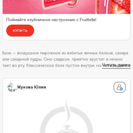
Безе — воздушное пирожное из взбитых яичных белков, сахара
или сахарной пудры. Оно сладкое, приятно хрустит и нежно
Читать далее
тает во рту. Классическое безе пустое внутри, но есть варианты
меренги — так называют десерт на основе безе — с тягучей
начинкой.
Жукова Юлия
В этом разделе мы поделимся лучшими рецептами меренги и
безе, чтобы вы приготовили их в домашних условиях.
Для начала освойте классическое безе и переходите к более
сложным версиям. Сделайте меренговый торт — с гранатом,
мандаринами, хурмой, миндалем, голубикой, малиной,
фисташками, нежным сыром маскарпоне и другими