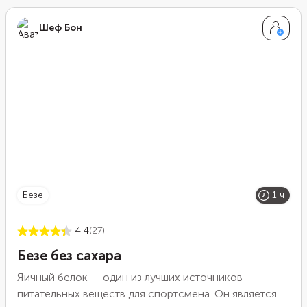
духовку, сверху посыпьте его сахаром. По мере
Шеф Бон
выпекания он карамелизируется, придавая
аппетитный золотистый оттенок и дополнительную
сладость.
безе
1 ч
4.4
(27)
Безе без сахара
Яичный белок — один из лучших источников
питательных веществ для спортсмена. Он является