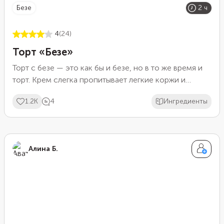
безе
2 ч
4
(24)
Торт «Безе»
Торт с безе — это как бы и безе, но в то же время и
торт. Крем слегка пропитывает легкие коржи и
делает их более тягучими, а ягодный джем и голубика
1.2K
4
Ингредиенты
придают десерту приятную кислинку. Выглядит все
это великолепно, съедается — быстро.
Алина Б.