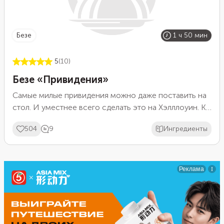
безе
1 ч 50 мин
5
(10)
Безе «Привидения»
Самые милые привидения можно даже поставить на
стол. И уместнее всего сделать это на Хэлллоуин. К
самому страшному празднику такие очаровательные
504
9
Ингредиенты
призраки-безешки придутся как нельзя кстати.
Особенно для детей. Делаются такие безе очень
просто, поэтому детей можно привлечь к их
приготовлению.