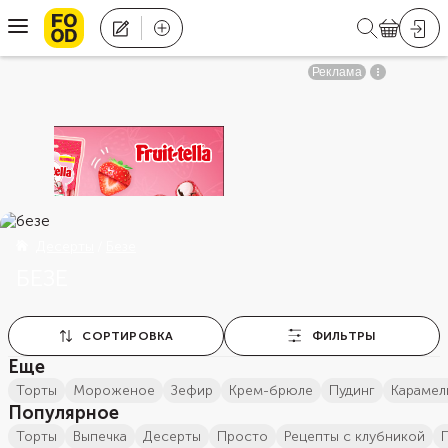
Десерты
Безе
БЕЗЕ
СОРТИРОВКА
ФИЛЬТРЫ
Еще
торты
мороженое
зефир
Крем-брюле
пудинг
карамел
Популярное
торты
выпечка
десерты
просто
Рецепты с клубникой