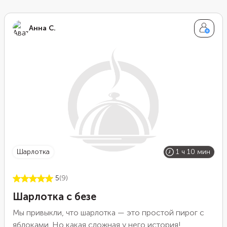
быстро и вкусно. Десерт получится приготовить
даже у начинающих кулинаров.
Анна С.
шарлотка
1 ч 10 мин
5
(9)
Шарлотка с безе
Мы привыкли, что шарлотка — это простой пирог с
яблоками. Но какая сложная у него история!