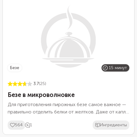
безе
15 минут
3.7
(25)
Безе в микроволновке
Для приготовления пирожных безе самое важное —
правильно отделить белки от желтков. Даже от капли
желтка взбить белок в пышную устойчивую пену уже
564
1
Ингредиенты
не получится. Сделать безе с сахаром в домашних
условиях можно даже в микроволновке. Это будет