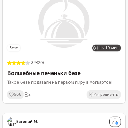
безе
1 ч 10 мин
3.9
(20)
Волшебные печеньки безе
Такое безе подавали на первом пиру в Хогвартсе!
566
2
Ингредиенты
Евгений М.