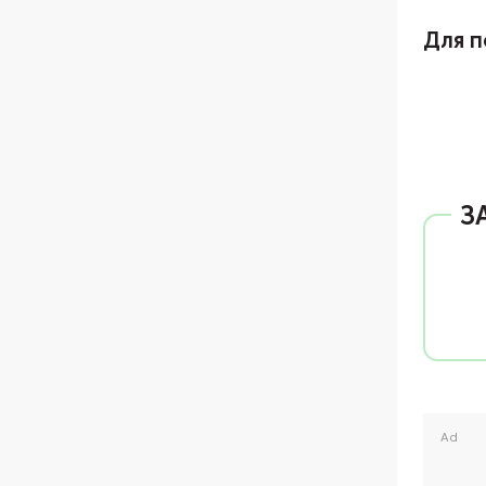
Для п
З
Ad