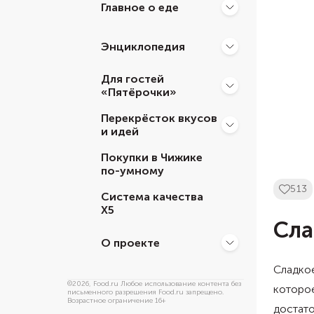
Главное о еде
Энциклопедия
Для гостей
«Пятёрочки»
Перекрёсток вкусов
и идей
Покупки в Чижике
по-умному
513
Система качества
Х5
Сла
О проекте
Сладкое
©
2026
, Food.ru Любое использование контента без
которое
письменного разрешения Food.ru запрещено.
Возрастное ограничение 16+
достато