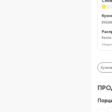
Слож
1 из 5
Кухн
русск
Расп
Белок
Убедит
Кулин
ПРО
Порц