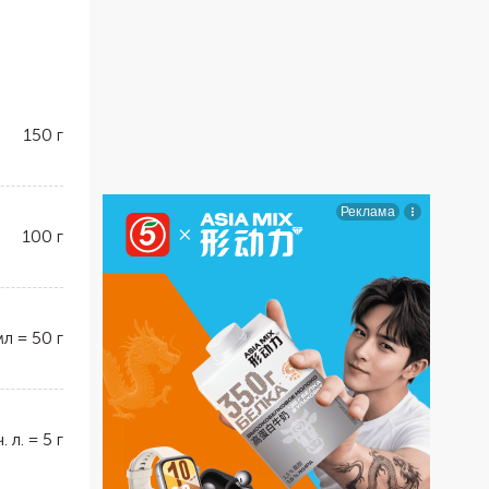
150
г
100
г
мл
=
50
г
ч. л.
=
5
г