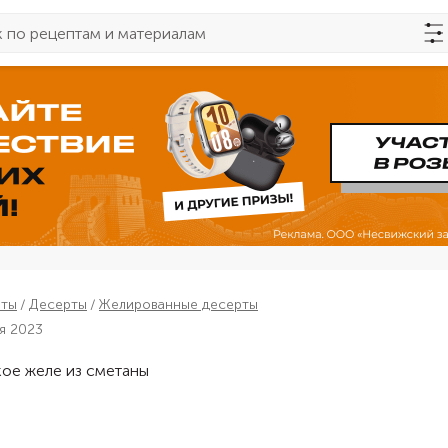
пты
Десерты
Желированные десерты
я 2023