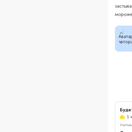
застыва
морожен
Буде
1 
Учитыв