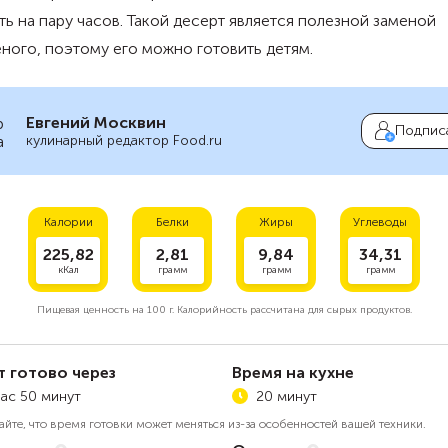
ть на пару часов. Такой десерт является полезной заменой
ого, поэтому его можно готовить детям.
Евгений Москвин
Подпис
кулинарный редактор Food.ru
Калории
Белки
Жиры
Углеводы
225,82
2,81
9,84
34,31
кКал
грамм
грамм
грамм
Пищевая ценность на
100 г.
Калорийность рассчитана для сырых продуктов.
т готово через
Время на кухне
час 50 минут
20 минут
айте, что время готовки может меняться из-за особенностей вашей техники.