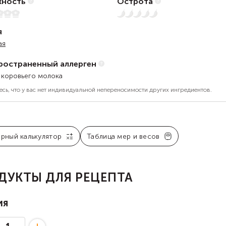
ность
Острота
Нет остроты
я
ая
ространенный аллерген
 коровьего молока
есь, что у вас нет индивидуальной непереносимости других ингредиентов.
арный калькулятор
Таблица мер и весов
ДУКТЫ ДЛЯ РЕЦЕПТА
ия