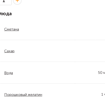
блюда
Сметана
Сахар
50
Вода
1
Порошковый желатин