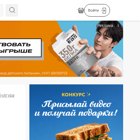
Войти
булгура