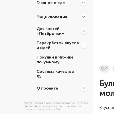
Главное о еде
Энциклопедия
Для гостей
«Пятёрочки»
Перекрёсток вкусов
и идей
Покупки в Чижике
по-умному
4
Система качества
Х5
Бул
О проекте
мо
©
2026
, Food.ru Любое использование контента без
письменного разрешения Food.ru запрещено.
Вкусно
Возрастное ограничение 16+