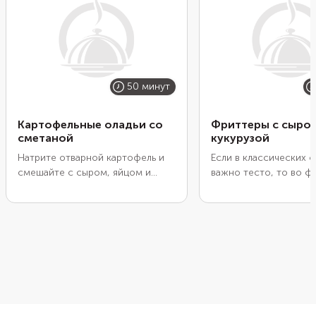
50 минут
Картофельные оладьи со
Фриттеры с сыро
сметаной
кукурузой
Натрите отварной картофель и
Если в классических о
смешайте с сыром, яйцом и
важно тесто, то во ф
небольшим количеством специй.
первом плане начинка
Выложите на сковороду и
все, что приглянется: 
обжарьте без масла до румяной
сыр, кукурузу, зелены
корочки. Получатся вкусные
Тесто здесь лишь скр
картофельные оладьи, которые
ингредиенты, а не зад
можно подать на стол с
Фриттеры получатся 
нежирной сметаной. Такой
плотными и с хрустя
завтрак позволит сохранить
корочкой. Подайте их
чувство сытости до самого
горячую закуску, гарн