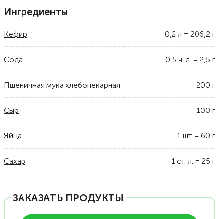
Ингредиенты
Кефир
0,2
л
=
206,2
г
Сода
0,5
ч. л.
=
2,5
г
Пшеничная мука хлебопекарная
200
г
Сыр
100
г
Яйца
1
шт.
=
60
г
Сахар
1
ст. л.
=
25
г
ЗАКАЗАТЬ ПРОДУКТЫ