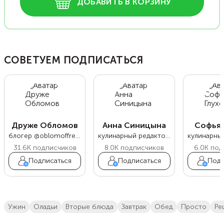
ДОБАВИТЬ В КОРЗИНУ
СОВЕТУЕМ ПОДПИСАТЬСЯ
Друже Обломов
Анна Синицына
Софья 
блогер @oblomoffrecipe
кулинарный редактор Food.ru
31.6K
подписчиков
8.0K
подписчиков
6.0K
под
Подписаться
Подписаться
Подп
ужин
оладьи
вторые блюда
завтрак
обед
просто
р