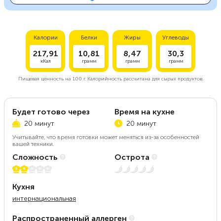
Калории
Белки
Жиры
Углеводы
217,91
10,81
8,47
30,3
кКал
грамм
грамм
грамм
Пищевая ценность на
100 г.
Калорийность рассчитана для сырых продуктов.
Будет готово через
Время на кухне
20 минут
20 минут
Учитывайте, что время готовки может меняться из-за особенностей
вашей техники.
Сложность
Острота
2 из 5
Нет остроты
Кухня
интернациональная
Распространенный аллерген