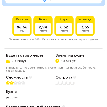
Калории
Белки
Жиры
Углеводы
88,68
2,94
6,52
3,65
кКал
грамм
грамм
грамм
Пищевая ценность на
100 г.
Калорийность рассчитана для сырых продуктов.
Будет готово через
Время на кухне
20 минут
10 минут
Учитывайте, что время готовки может меняться из-за особенностей
вашей техники.
Сложность
Острота
2 из 5
Нет остроты
Кухня
русская
Распространенный аллерген