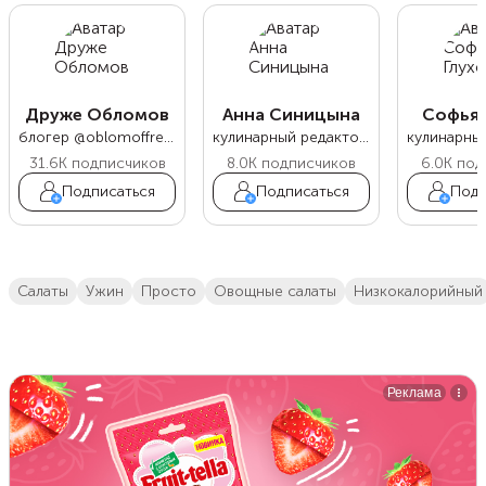
Друже Обломов
Анна Синицына
Софья 
блогер @oblomoffrecipe
кулинарный редактор Food.ru
31.6K
подписчиков
8.0K
подписчиков
6.0K
под
Подписаться
Подписаться
Подп
салаты
ужин
просто
овощные салаты
низкокалорийный