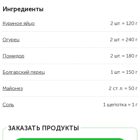
Ингредиенты
Куриное яйцо
2
шт.
=
120
г
Огурец
2
шт.
=
240
г
Помидор
2
шт.
=
180
г
Болгарский перец
1
шт.
=
150
г
Майонез
2
ст. л.
=
50
г
Соль
1
щепотка
=
1
г
ЗАКАЗАТЬ ПРОДУКТЫ