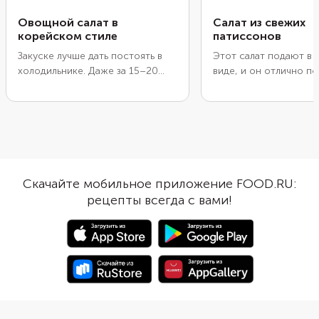
Овощной салат в
Салат из свежих
корейском стиле
патиссонов
Закуске лучше дать постоять в
Этот салат подают в 
холодильнике. Даже за 15–20
виде, и он отлично п
минут овощи пропитаются
постного ужина. Пат
маринадом и дадут сок. Для
сделает блюдо сытны
сладости в салат иногда кладут
перец придаст чуть с
папайю. Кроме соевого в
пикантность, а чеснок
заправку можно добавить
его остринкой. Припр
рыбный или вустерширский
специями, чтобы вкус
соусы. Время приготовления
интереснее. Хорошо 
Скачайте мобильное приложение FOOD.RU:
указано с минимальным
карри, паприка и сме
рецепты всегда с вами!
маринованием.
для корейской морков