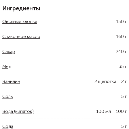
Ингредиенты
Овсяные хлопья
150
г
Сливочное масло
160
г
Сахар
240
г
Мед
35
г
Ванилин
2
щепотка
=
2
г
Соль
5
г
Вода (кипяток)
100
мл
=
100
г
Сода
5
г