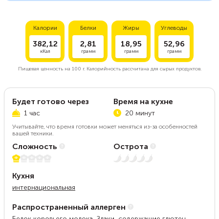
Калории
Белки
Жиры
Углеводы
382,12
2,81
18,95
52,96
кКал
грамм
грамм
грамм
Пищевая ценность на
100 г.
Калорийность рассчитана для сырых продуктов.
Будет готово через
Время на кухне
1 час
20 минут
Учитывайте, что время готовки может меняться из-за особенностей
вашей техники.
Сложность
Острота
1 из 5
Нет остроты
Кухня
интернациональная
Распространенный аллерген
Белок коровьего молока, Злаки, содержащие глютен,