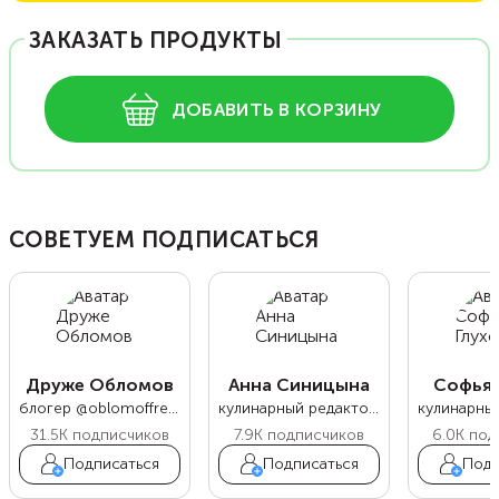
ЗАКАЗАТЬ ПРОДУКТЫ
ДОБАВИТЬ В КОРЗИНУ
СОВЕТУЕМ ПОДПИСАТЬСЯ
Друже Обломов
Анна Синицына
Софья 
блогер @oblomoffrecipe
кулинарный редактор Food.ru
31.5K
подписчиков
7.9K
подписчиков
6.0K
под
Подписаться
Подписаться
Подп