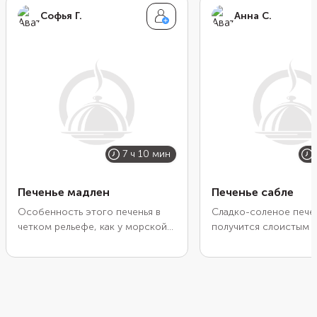
Софья Г.
Анна С.
7 ч 10 мин
Печенье мадлен
Печенье сабле
Особенность этого печенья в
Сладко-соленое пече
четком рельефе, как у морской
получится слоистым 
раковины, и высоком бугорке.
хрустящим. Весь секр
Кому-то этот бугорок может
правильном приготов
напомнить парус. Рельеф
песочного теста. Пос
получается благодаря
этапа смешивания ин
специальной форме, а тот самый
их нужно охладить в 
бугорок — благодаря кулинарной
держать в холодильни