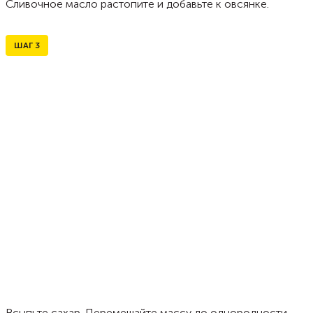
Сливочное масло растопите и добавьте к овсянке.
ШАГ
3
Всыпьте сахар. Перемешайте массу до однородности.