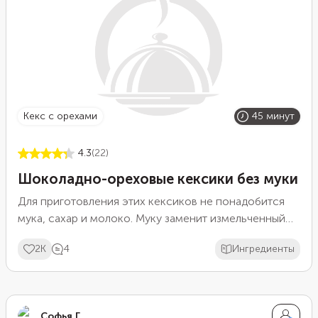
орехами.
кекс с орехами
45 минут
4.3
(22)
Шоколадно-ореховые кексики без муки
Для приготовления этих кексиков не понадобится
мука, сахар и молоко. Муку заменит измельченный
миндаль. Для более необычного вкуса добавьте
2K
4
Ингредиенты
также немного любых других орехов: грецкий,
фундук или кешью. Сладость выпечке придаст банан:
лучше брать самый спелый, уже потемневший, такие
бананы обычно самые сладкие. Мед при желании
Софья Г.