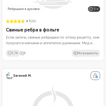
ребрышки в духовке
5 ч
4.7
(26)
Свиные ребра в фольге
Если запечь свиные ребрышки по этому рецепту, они
получатся мягкими и аппетитно румяными. Мед и
томатная паста придают свиному мясу легкие
1.7K
8
Ингредиенты
сладкие нотки. А горчица и соевый соус делают
свинину приятно острой. Готовые ребрышки
подавайте с любым соусом на ваш вкус. Соус тартар
или барбекю — идеальный вариант.
Евгений М.