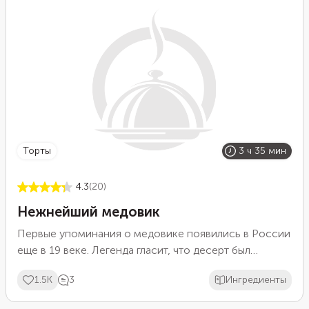
торты
3 ч 35 мин
4.3
(20)
Нежнейший медовик
Первые упоминания о медовике появились в России
еще в 19 веке. Легенда гласит, что десерт был
приготовлен молодым поваром для императрицы
1.5K
3
Ингредиенты
Елизаветы, которая в свою очередь терпеть не могла
мед. Однако, юного кулинара об этом никто не