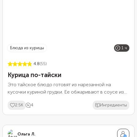
блюда из курицы
1 ч
4.8
(55)
Курица по-тайски
Это тайское блюдо готовят из нарезанной на
кусочки куриной грудки. Ее обжаривают в соусе из
кокосового молока, красного карри, свежих трав и
2.5K
4
Ингредиенты
специй. Блюдо получается очень ароматным и
умеренно острым. Мы заменили кокосовое молоко
на маринад из соевого соуса и меда, а из специй
взяли простой карри, перец, порошок имбиря и
Ольга Л.
чеснок.