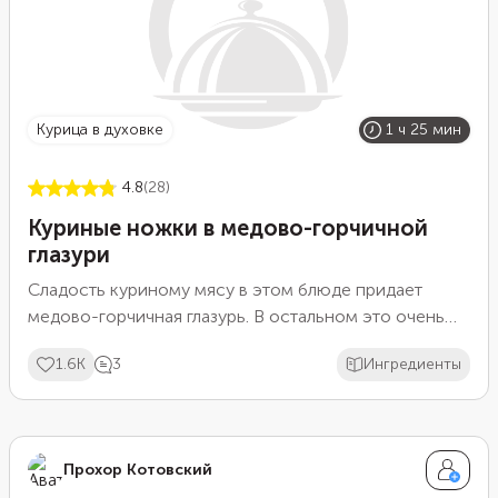
курица в духовке
1 ч 25 мин
4.8
(28)
Куриные ножки в медово-горчичной
глазури
Сладость куриному мясу в этом блюде придает
медово-горчичная глазурь. В остальном это очень
интересная, привлекательная внешне и приятная
1.6K
3
Ингредиенты
пикантная закуска с хрустящей темной корочкой.
Благодаря завернутым в фольгу косточкам куриные
ножки очень удобно есть. Только следует
подождать, пока фольга достаточно остынет после
Прохор Котовский
запекания.