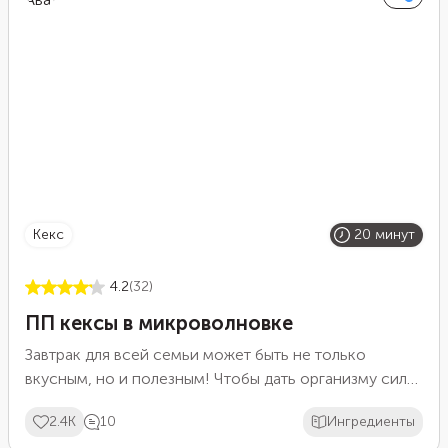
кекс
20 минут
4.2
(32)
ПП кексы в микроволновке
Завтрак для всей семьи может быть не только
вкусным, но и полезным! Чтобы дать организму силы
и заряд энергии на новый день, приготовьте ПП
2.4K
10
Ингредиенты
кексы в микроволновке. Главным ингредиентом в