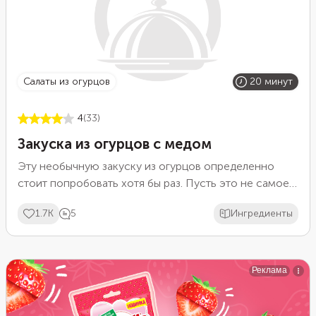
салаты из огурцов
20 минут
4
(33)
Закуска из огурцов с медом
Эту необычную закуску из огурцов определенно
стоит попробовать хотя бы раз. Пусть это не самое
распространенное сочетание продуктов, но оно
1.7K
5
Ингредиенты
точно заслуживает внимания. Свежий хрустящий
огурец в сладкой медовой заправке напоминает
спелую дыню. Чтобы сделать вкус блюда еще
интереснее, добавьте лимонный сок, мяту, соль и
перец. Подайте такие огурцы как закуску, салат или в
качестве гарнира к мясу.