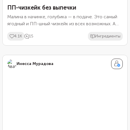
ПП-чизкейк без выпечки
Малина в начинке, голубика — в подаче. Это самый
ягодный и ПП-шный чизкейк из всех возможных. А
еще он готовится без выпечки. Смешайте все
4.1K
15
Ингредиенты
ингредиенты и оставьте десерт застывать на ночь.
Утром останется только подать вкусный завтрак к
чашечке чая или кофе.
Инесса Мурадова