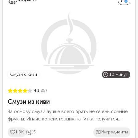
можно исключить из списка продуктов, если
боитесь, что кекс получится слишком приторным.
смузи с киви
10 минут
4.1
(25)
Смузи из киви
За основу смузи лучше всего брать не очень сочные
фрукты. Иначе консистенция напитка получится
слишком жидкой. В этом рецепте мы выбрали киви.
1.9K
15
Ингредиенты
Главное преимущество этого смузи в том, что в нем