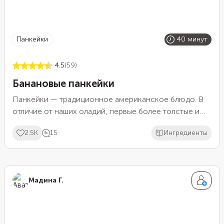
панкейки
40 минут
4.5
(59)
Банановые панкейки
Панкейки — традиционное американское блюдо. В
отличие от наших оладий, первые более толстые и
похожи на бисквит, нежели на блины. Быстрые в
2.5K
15
Ингредиенты
приготовлении банановые панкейки отлично
подойдут на завтрак или десерт.
Мадина Г.