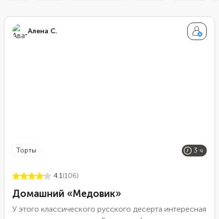
Алена С.
торты
3 ч
4.1
(106)
Домашний «Медовик»
У этого классического русского десерта интересная