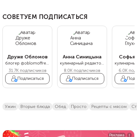
СОВЕТУЕМ ПОДПИСАТЬСЯ
Друже Обломов
Анна Синицына
Софья 
блогер @oblomoffrecipe
кулинарный редактор Food.ru
31.7K
подписчиков
8.0K
подписчиков
6.0K
под
Подписаться
Подписаться
Подп
ужин
вторые блюда
обед
просто
Рецепты с мясом
с