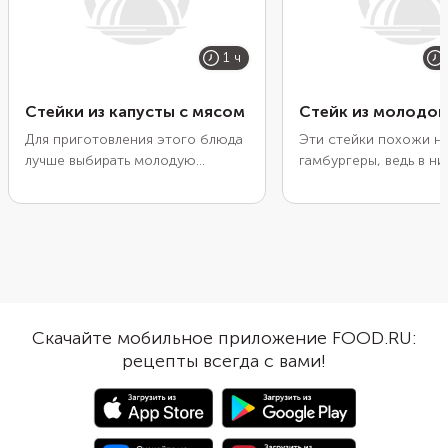
1 ч
Стейки из капусты с мясом
Стейк из молодой
Для приготовления этого блюда
Эти стейки похожи н
лучше выбирать молодую
гамбургеры, ведь в ни
капусту, с более хрустящими, но
сытная котлета из до
нежными листьями. Впрочем, из
фарша, и кружочки п
зрелого овоща оно получится не
Но за основу мы взяли
хуже. Выложите на капустные
булочки, а ломтики м
стейки котлеты из любого мяса,
капусты. Чтобы они п
дополните ломтиком помидора,
важно выбрать именн
посыпьте тертым сыром и
овощ небольшого раз
отправьте запекаться. По вкусу
тонко его нарезать. 
Скачайте мобильное приложение FOOD.RU:
готовые стейки из капусты будут
кусков должна быть н
рецепты всегда с вами!
похожи на ленивые голубцы, но
см. Запеките капустн
их гораздо легче приготовить.
мясом и томатами по
до мягкости, а затем
тертым сыром и поде