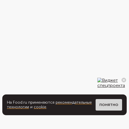
На Food.ru применяются
рекомендательные
ПОНЯТНО
технологии
и
cookie
.