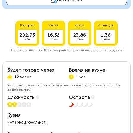
Калории
Белки
Жиры
Углеводы
292,73
16,32
23,86
1,38
кКал
грамм
грамм
грамм
Пищевая ценность на
100 г.
Калорийность рассчитана для сырых продуктов.
Будет готово через
Время на кухне
12 часов
1 час
Учитывайте, что время готовки может меняться из-за особенностей
вашей техники.
Сложность
Острота
2 из 5
1 из 5
Кухня
интернациональная