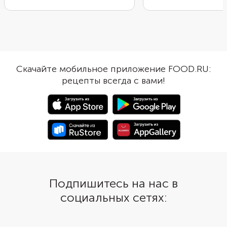
выпечка от этого только
Добавьте к основе к
выигрывает. Края теста обернуты
заливку из йогурта и
вокруг творожной массы, как
замороженные ягоды.
лепестки вокруг бутона розы.
аэрогриле ватрушка и
Получаются очень вкусные, с
полчаса: 15 минут уйд
сочной начинкой, красивые
пропекание основы и
Скачайте мобильное приложение FOOD.RU:
булочки-розочки.
на стабилизацию начи
рецепты всегда с вами!
Понадобится круглая
силиконовая форма и
пастообразный творо
брикетах без крупных
сыворотки. Греческий
можно заменить на 
сметану.
Подпишитесь на нас в
социальных сетях: