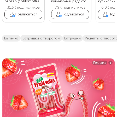
блогер @oblomoffrecipe
кулинарный редактор Food.ru
31.5K
подписчиков
7.9K
подписчиков
6.0K
под
Подписаться
Подписаться
Подп
выпечка
ватрушки с творогом
ватрушки
Рецепты с творог