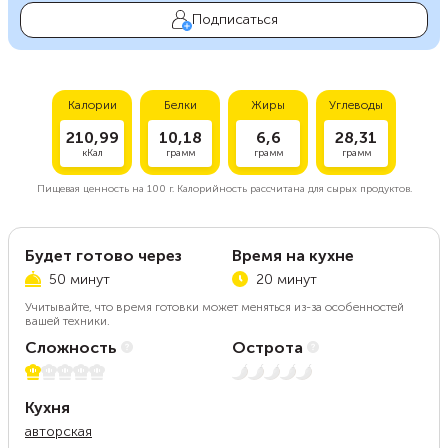
Подписаться
Калории
Белки
Жиры
Углеводы
210,99
10,18
6,6
28,31
кКал
грамм
грамм
грамм
Пищевая ценность на
100 г.
Калорийность рассчитана для сырых продуктов.
Будет готово через
Время на кухне
50 минут
20 минут
Учитывайте, что время готовки может меняться из-за особенностей
вашей техники.
Сложность
Острота
1 из 5
Нет остроты
Кухня
авторская