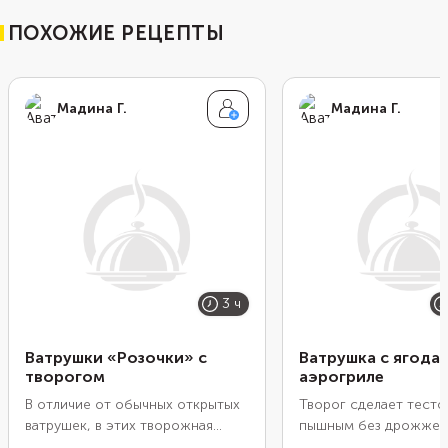
ПОХОЖИЕ РЕЦЕПТЫ
Мадина Г.
Мадина Г.
3 ч
Ватрушки «Розочки» с
Ватрушка с ягода
творогом
аэрогриле
В отличие от обычных открытых
Творог сделает тесто
ватрушек, в этих творожная
пышным без дрожжей,
начинка скрыта внутри. Но
замешивания и расста