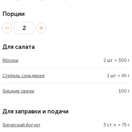
Порции
Для салата
Яблоки
2
шт.
=
300
г
Стебель сельдерея
1
шт.
=
45
г
Грецкие орехи
100
г
Для заправки и подачи
Греческий йогурт
3
ст. л.
=
75
г