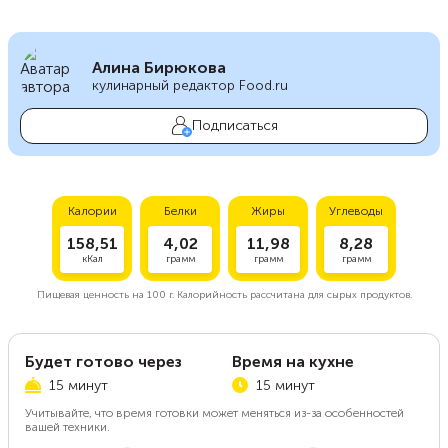
Алина Бирюкова
кулинарный редактор Food.ru
Подписаться
Калории
Белки
Жиры
Углеводы
158,51
4,02
11,98
8,28
кКал
грамм
грамм
грамм
Пищевая ценность на
100 г.
Калорийность рассчитана для сырых продуктов.
Будет готово через
Время на кухне
15 минут
15 минут
Учитывайте, что время готовки может меняться из-за особенностей
вашей техники.