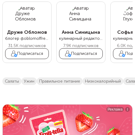
Друже Обломов
Анна Синицына
Софья 
блогер @oblomoffrecipe
кулинарный редактор Food.ru
31.5K
подписчиков
7.9K
подписчиков
6.0K
под
Подписаться
Подписаться
Подп
салаты
ужин
правильное питание
низкокалорийный
са