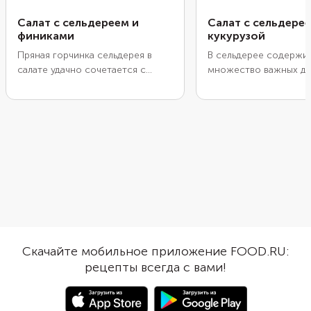
Салат с сельдереем и
Салат с сельдерее
финиками
кукурузой
Пряная горчинка сельдерея в
В сельдерее содержи
салате удачно сочетается с
множество важных дл
терпкой сладостью фиников.
организма витаминов 
Дополните этот ансамбль
минералов. Но его о
фисташками и дольками
пряный вкус часто до
мандарина. А затем полейте
над остальными ингр
простой заправкой на основе
блюда, поэтому едят
растительного масла и
так часто. В этом сал
лимонного сока. При желании
сельдерей сбалансир
можно заправить салат
кукуруза и легкий айсб
греческим йогуртом. Он хорошо
Заправка из меда, гор
обыграет хрустящий сельдерей.
лимонного сока и ар
оливкового масла
одновременно смягчи
Скачайте мобильное приложение FOOD.RU:
сельдерея и подчеркн
рецепты всегда с вами!
сильные стороны.