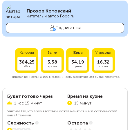
Прохор Котовский
читатель и автор Food.ru
Подписаться
Калории
Белки
Жиры
Углеводы
384,25
3,58
34,19
16,32
кКал
грамм
грамм
грамм
Пищевая ценность на
100 г.
Калорийность рассчитана для сырых продуктов.
Будет готово через
Время на кухне
1 час 15 минут
15 минут
Учитывайте, что время готовки может меняться из-за особенностей
вашей техники.
Сложность
Острота