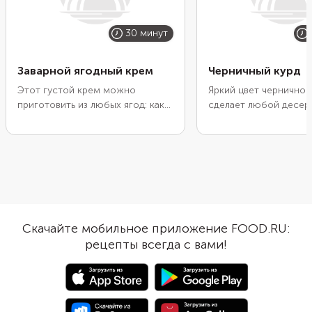
30 минут
Заварной ягодный крем
Черничный курд
Этот густой крем можно
Яркий цвет черничног
приготовить из любых ягод: как
сделает любой десерт
свежих, так и замороженных.
А легкая кислинка сам
Просто сделайте из них пюре и
подчеркнутая лимонн
смешайте с обычным заварным
дополнит выпечку или
кремом в самом конце
мороженое контрасто
приготовления. Прогрейте все
Чтобы масса получила
вместе несколько секунд и
и однородной, пропу
пропустите через сито для
пару раз через сито. 
максимальной однородности.
до легкого загустения
Скачайте мобильное приложение FOOD.RU:
Такой крем можно подать как в
охладите. Из указанно
рецепты всегда с вами!
виде самостоятельного десерта
количества ингредие
в тарталетках или креманках, так
получается одна бано
и в качестве начинки для булочек
объемом 200 мл.
или эклеров.