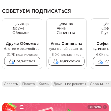
СОВЕТУЕМ ПОДПИСАТЬСЯ
Друже Обломов
Анна Синицына
Софья 
блогер @oblomoffrecipe
кулинарный редактор Food.ru
31.7K
подписчиков
8.0K
подписчиков
6.0K
под
Подписаться
Подписаться
Подп
десерты
просто
кремы
домашние рецепты
сборник ре